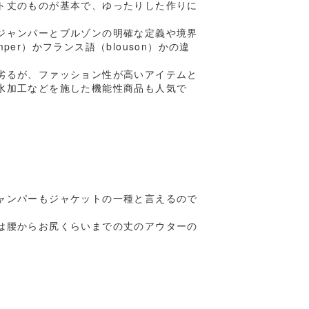
ト丈のものが基本で、ゆったりした作りに
ジャンパーとブルゾンの明確な定義や境界
r）かフランス語（blouson）かの違
劣るが、ファッション性が高いアイテムと
水加工などを施した機能性商品も人気で
ャンパーもジャケットの一種と言えるので
は腰からお尻くらいまでの丈のアウターの