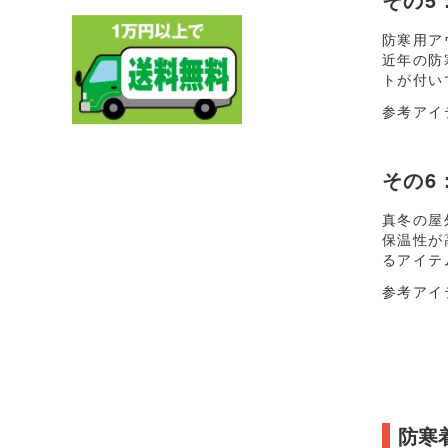
防寒用ア
近年の防
トが付い
参考アイ
その6
真冬の屋
保温性が
るアイテ
参考アイ
防寒