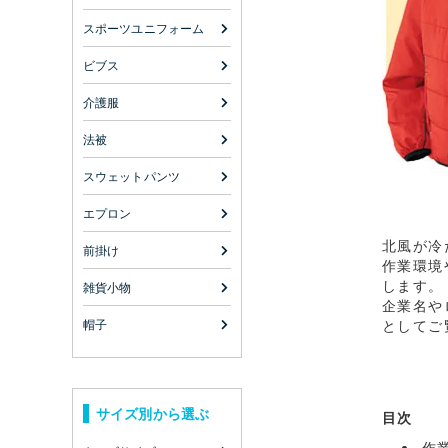
スポーツユニフォーム
ビブス
介護服
法被
スウェットパンツ
エプロン
北風が冷
前掛け
作業環境
します。
雑貨小物
企業名や
帽子
としてご
サイズ別から選ぶ
目次
作