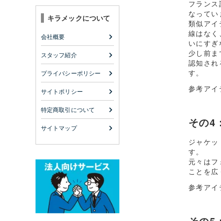
フランス
なってい
キラメックについて
類似アイ
線はなく
会社概要
いにすぎ
少し前ま
スタッフ紹介
認知され
す。
プライバシーポリシー
参考アイ
サイトポリシー
特定商取引について
その4
サイトマップ
ジャケッ
す。
元々はフ
ことを広
参考アイ
その5