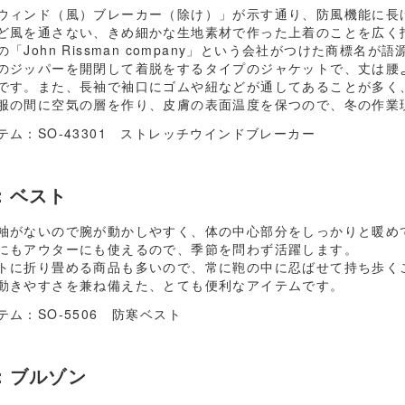
ウィンド（風）ブレーカー（除け）」が示す通り、防風機能に長
ど風を通さない、きめ細かな生地素材で作った上着のことを広く
「John Rissman company」という会社がつけた商標名
のジッパーを開閉して着脱をするタイプのジャケットで、丈は腰
です。また、長袖で袖口にゴムや紐などが通してあることが多く
服の間に空気の層を作り、皮膚の表面温度を保つので、冬の作業
テム：
SO-43301 ストレッチウインドブレーカー
：ベスト
袖がないので腕が動かしやすく、体の中心部分をしっかりと暖め
にもアウターにも使えるので、季節を問わず活躍します。
トに折り畳める商品も多いので、常に鞄の中に忍ばせて持ち歩く
動きやすさを兼ね備えた、とても便利なアイテムです。
テム：
SO-5506 防寒ベスト
：ブルゾン