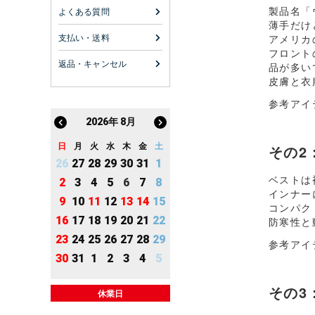
製品名「
よくある質問
薄手だけ
支払い・送料
アメリカの
フロント
返品・キャンセル
品が多い
皮膚と衣
参考アイ
2026
年
8月
日
月
火
水
木
金
土
その2
26
27
28
29
30
31
1
ベストは
2
3
4
5
6
7
8
インナー
9
10
11
12
13
14
15
コンパク
16
17
18
19
20
21
22
防寒性と
23
24
25
26
27
28
29
参考アイ
30
31
1
2
3
4
5
その3
休業日