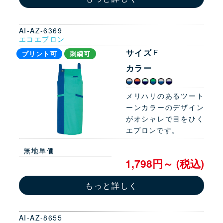
AI-AZ-6369
エコエプロン
サイズ
F
プリント可
刺繍可
カラー
メリハリのあるツート
ーンカラーのデザイン
がオシャレで目をひく
エプロンです。
無地単価
1,798円～ (税込)
もっと詳しく
AI-AZ-8655