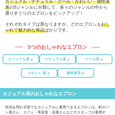
カジュアル・ナチュラル・クール・かわいい・個性派
系
の5ジャンルに分類して、各々のジャンルの中から
選りすぐりのエプロンをピックアップ！
それぞれタイプは異なりますが、どのエプロンも
おし
ゃれで魅力的な商品
ばかりです。
5つのおしゃれなエプロン
カジュアル系
ナチュラル系
クール系
かわいい系
個性派系
カジュアル系のおしゃれなエプロン
性別を問わず誰でもカジュアルに着用できるエプロンは、町のパ
ン屋さん・カフェ・美容室・花屋さんなどのスタッフが着用す