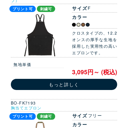
プ）
サイズ
F
プリント可
刺繍可
カラー
クロスタイプの、12.2
オンスの厚手な生地を
採用した実用性の高い
エプロンです。
無地単価
3,095円～ (税込)
もっと詳しく
BO-FK7193
胸当てエプロン
サイズ
フリー
プリント可
刺繍可
カラー