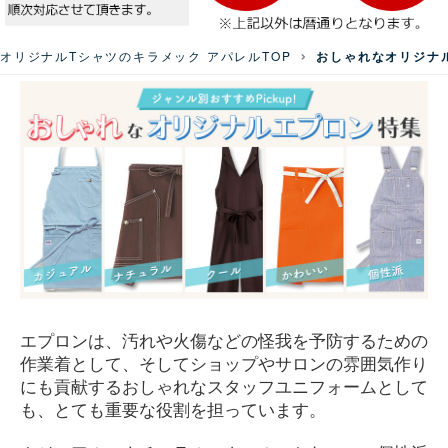
オリジナルTシャツのキラメック アパレルTOP
おしゃれなオリジナ
エプロンは、汚れや火傷などの怪我を予防するための
作業着として、そしてショップやサロンの雰囲気作り
にも貢献するおしゃれなスタッフユニフォームとして
も、とても重要な役割を担っています。