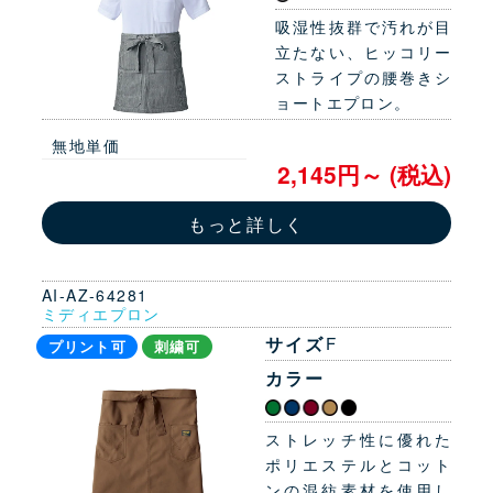
吸湿性抜群で汚れが目
立たない、ヒッコリー
ストライプの腰巻きシ
ョートエプロン。
無地単価
2,145円～ (税込)
もっと詳しく
AI-AZ-64281
ミディエプロン
サイズ
F
プリント可
刺繍可
カラー
ストレッチ性に優れた
ポリエステルとコット
ンの混紡素材を使用し