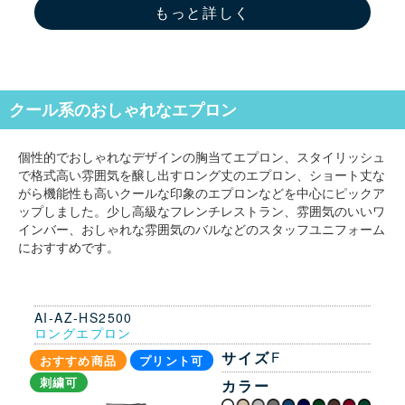
もっと詳しく
クール系のおしゃれなエプロン
個性的でおしゃれなデザインの胸当てエプロン、スタイリッシュ
で格式高い雰囲気を醸し出すロング丈のエプロン、ショート丈な
がら機能性も高いクールな印象のエプロンなどを中心にピックア
ップしました。少し高級なフレンチレストラン、雰囲気のいいワ
インバー、おしゃれな雰囲気のバルなどのスタッフユニフォーム
におすすめです。
AI-AZ-HS2500
ロングエプロン
サイズ
F
おすすめ商品
プリント可
刺繍可
カラー