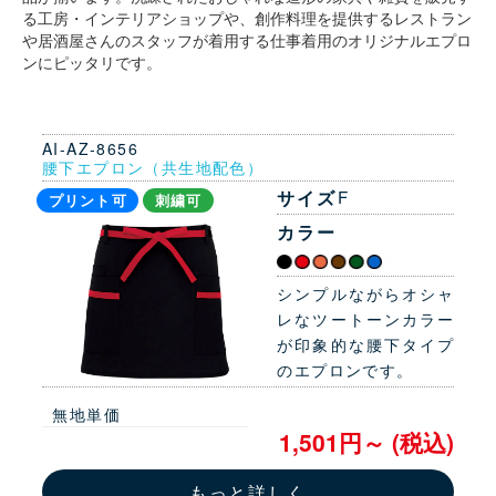
る工房・インテリアショップや、創作料理を提供するレストラン
や居酒屋さんのスタッフが着用する仕事着用のオリジナルエプロ
ンにピッタリです。
AI-AZ-8656
腰下エプロン（共生地配色）
サイズ
F
プリント可
刺繍可
カラー
シンプルながらオシャ
レなツートーンカラー
が印象的な腰下タイプ
のエプロンです。
無地単価
1,501円～ (税込)
もっと詳しく