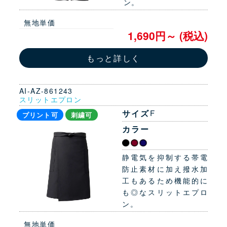
ン。
無地単価
1,690円～ (税込)
もっと詳しく
AI-AZ-861243
スリットエプロン
サイズ
F
プリント可
刺繍可
カラー
静電気を抑制する帯電
防止素材に加え撥水加
工もあるため機能的に
も◎なスリットエプロ
ン。
無地単価