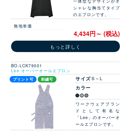
一体型なデザインがオ
シャレな胸当てタイプ
のエプロンです。
無地単価
4,434円～ (税込)
もっと詳しく
BO-LCK79001
Lee オーバーオールエプロン
サイズ
S～L
プリント可
刺繍可
カラー
ワークウェアブラン
ドとして有名な
「Lee」のオーバーオ
ールエプロンです。