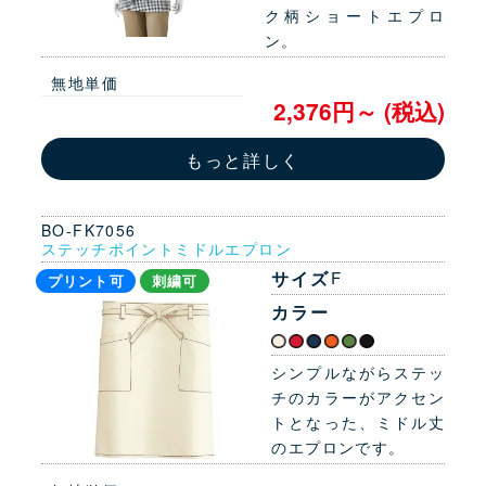
ク柄ショートエプロ
ン。
無地単価
2,376円～ (税込)
もっと詳しく
BO-FK7056
ステッチポイントミドルエプロン
サイズ
F
プリント可
刺繍可
カラー
シンプルながらステッ
チのカラーがアクセン
トとなった、ミドル丈
のエプロンです。