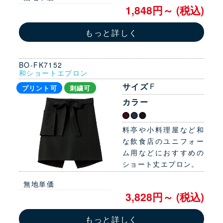
1,848円～ (税込)
もっと詳しく
BO-FK7152
和ショートエプロン
サイズ
F
プリント可
刺繍可
カラー
料亭や小料理屋など和
な飲食店のユニフォー
ム用などにおすすめの
ショート丈エプロン。
無地単価
3,828円～ (税込)
もっと詳しく