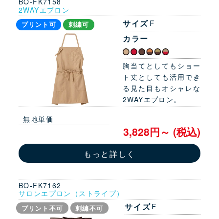
BO-FK7158
2WAYエプロン
サイズ
F
プリント可
刺繍可
カラー
胸当てとしてもショー
ト丈としても活用でき
る見た目もオシャレな
2WAYエプロン。
無地単価
3,828円～ (税込)
もっと詳しく
BO-FK7162
サロンエプロン（ストライプ）
サイズ
F
プリント不可
刺繍不可