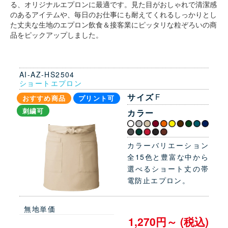
る、オリジナルエプロンに最適です。見た目がおしゃれで清潔感
のあるアイテムや、毎日のお仕事にも耐えてくれるしっかりとし
た丈夫な生地のエプロン飲食＆接客業にピッタリな粒ぞろいの商
品をピックアップしました。
AI-AZ-HS2504
ショートエプロン
サイズ
F
おすすめ商品
プリント可
刺繍可
カラー
カラーバリエーション
全15色と豊富な中から
選べるショート丈の帯
電防止エプロン。
無地単価
1,270円～ (税込)