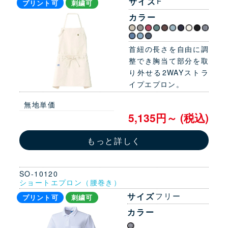
サイズ
F
プリント可
刺繍可
カラー
首紐の長さを自由に調
整でき胸当て部分を取
り外せる2WAYストラ
イプエプロン。
無地単価
5,135円～ (税込)
もっと詳しく
SO-10120
ショートエプロン（腰巻き）
サイズ
フリー
プリント可
刺繍可
カラー