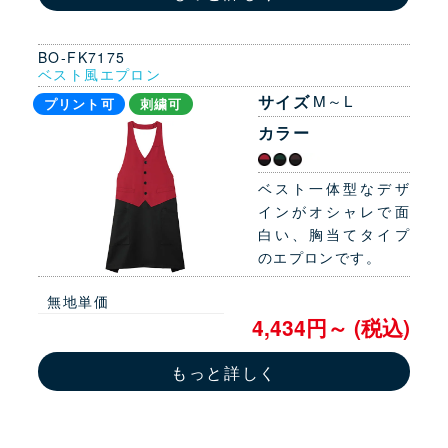
BO-FK7175
ベスト風エプロン
サイズ
M～L
プリント可
刺繍可
カラー
ベスト一体型なデザ
インがオシャレで面
白い、胸当てタイプ
のエプロンです。
無地単価
4,434円～ (税込)
もっと詳しく