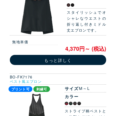
スタイリッシュでオ
シャレなウエストの
折り返し付きミドル
丈エプロンです。
無地単価
4,370円～ (税込)
もっと詳しく
BO-FK7176
ベスト風エプロン
サイズ
M～L
プリント可
刺繍可
カラー
ストライプ柄ベストと