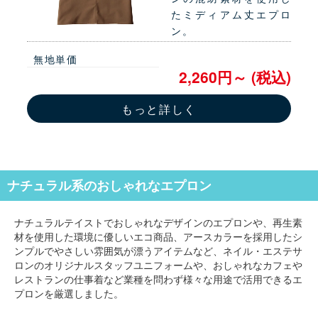
たミディアム丈エプロ
ン。
無地単価
2,260円～ (税込)
もっと詳しく
ナチュラル系のおしゃれなエプロン
ナチュラルテイストでおしゃれなデザインのエプロンや、再生素
材を使用した環境に優しいエコ商品、アースカラーを採用したシ
ンプルでやさしい雰囲気が漂うアイテムなど、ネイル・エステサ
ロンのオリジナルスタッフユニフォームや、おしゃれなカフェや
レストランの仕事着など業種を問わず様々な用途で活用できるエ
プロンを厳選しました。