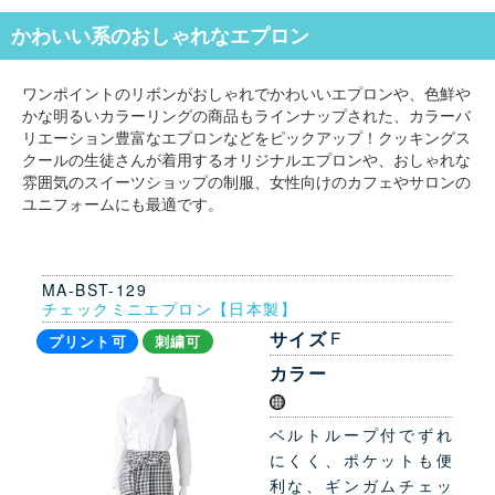
かわいい系のおしゃれなエプロン
ワンポイントのリボンがおしゃれでかわいいエプロンや、色鮮や
かな明るいカラーリングの商品もラインナップされた、カラーバ
リエーション豊富なエプロンなどをピックアップ！クッキングス
クールの生徒さんが着用するオリジナルエプロンや、おしゃれな
雰囲気のスイーツショップの制服、女性向けのカフェやサロンの
ユニフォームにも最適です。
MA-BST-129
チェックミニエプロン【日本製】
サイズ
F
プリント可
刺繍可
カラー
ベルトループ付でずれ
にくく、ポケットも便
利な、ギンガムチェッ