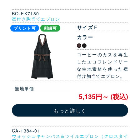
BO-FK7180
襟付き胸当てエプロン
サイズ
F
プリント可
刺繍可
カラー
コーヒーのカスを再生
したエコフレンドリー
な生地素材を使った襟
付け胸当てエプロン。
無地単価
5,135円～ (税込)
もっと詳しく
CA-1384-01
ウォッシュキャンバス＆ツイルエプロン（クロスタイ