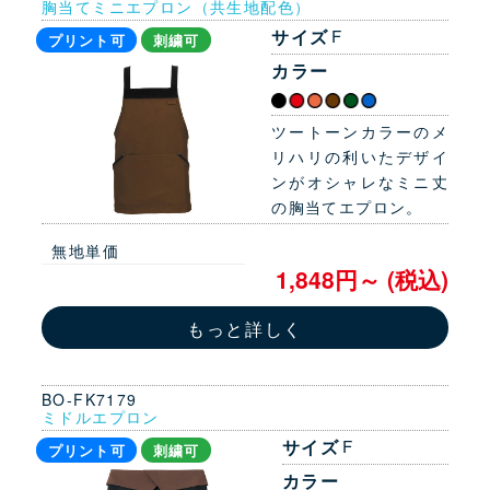
胸当てミニエプロン（共生地配色）
サイズ
F
プリント可
刺繍可
カラー
ツートーンカラーのメ
リハリの利いたデザイ
ンがオシャレなミニ丈
の胸当てエプロン。
無地単価
1,848円～ (税込)
もっと詳しく
BO-FK7179
ミドルエプロン
サイズ
F
プリント可
刺繍可
カラー