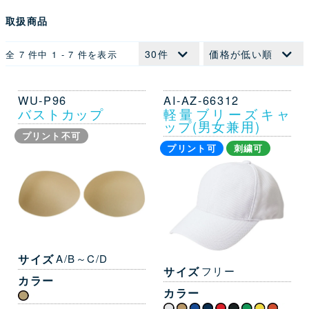
取扱商品
全 7 件中 1 - 7 件を表示
WU-P96
AI-AZ-66312
バストカップ
軽量ブリーズキャ
ップ(男女兼用)
プリント不可
プリント可
刺繍可
サイズ
A/B～C/D
サイズ
フリー
カラー
カラー