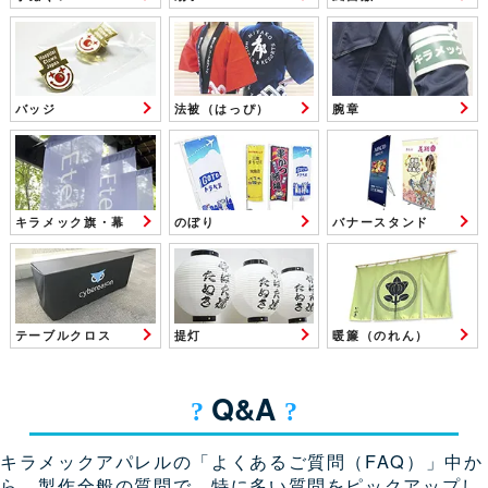
バッジ
法被（はっぴ）
腕章
キラメック旗・幕
のぼり
バナースタンド
テーブルクロス
提灯
暖簾（のれん）
Q&A
キラメックアパレルの「よくあるご質問（FAQ）」中か
ら、製作全般の質問で、特に多い質問をピックアップし