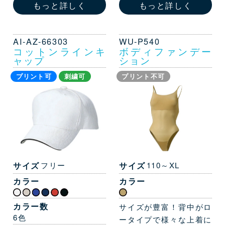
もっと詳しく
もっと詳しく
AI-AZ-66303
WU-P540
コットンラインキ
ボディファンデー
ャップ
ション
プリント可
刺繍可
プリント不可
サイズ
フリー
サイズ
110～XL
カラー
カラー
カラー数
サイズが豊富！背中がロ
6色
ータイプで様々な上着に