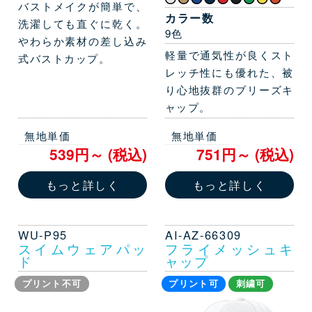
バストメイクが簡単で、
カラー数
洗濯しても直ぐに乾く。
9色
やわらか素材の差し込み
軽量で通気性が良くスト
式バストカップ。
レッチ性にも優れた、被
り心地抜群のブリーズキ
ャップ。
無地単価
無地単価
539円～ (税込)
751円～ (税込)
もっと詳しく
もっと詳しく
WU-P95
AI-AZ-66309
スイムウェアパッ
フライメッシュキ
ド
ャップ
プリント不可
プリント可
刺繍可