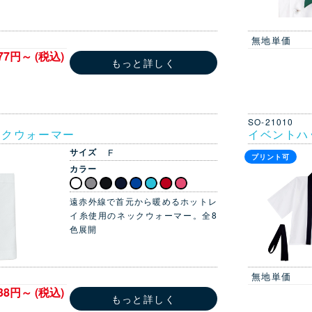
無地単価
77円～ (税込)
もっと詳しく
SO-21010
ックウォーマー
イベントハ
サイズ
F
プリント可
カラー
遠赤外線で首元から暖めるホットレ
イ糸使用のネックウォーマー。全8
色展開
無地単価
138円～ (税込)
もっと詳しく