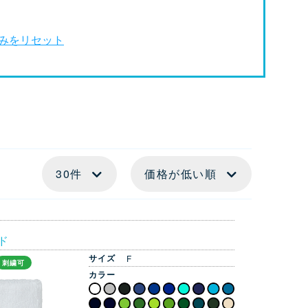
みを
リセット
ド
サイズ
F
刺繍可
カラー