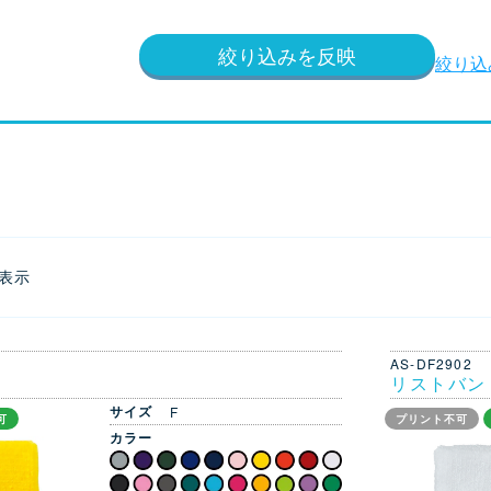
絞り込みを反映
絞り込
を表示
AS-DF2902
リストバン
サイズ
F
可
プリント不可
カラー