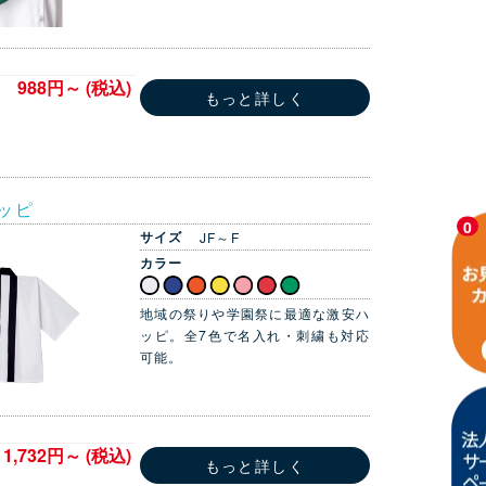
988円～ (税込)
もっと詳しく
ッピ
0
サイズ
JF～F
カラー
地域の祭りや学園祭に最適な激安ハ
ッピ。全7色で名入れ・刺繍も対応
可能。
1,732円～ (税込)
もっと詳しく