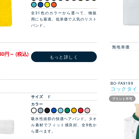
全31色のカラーから選べて、物販
用にも最適。低単価で人気のリスト
バンド。
無地単価
80円～ (税込)
もっと詳しく
BO-FA9199
コックタイ
サイズ
F
プリント不可
カラー
吸水性抜群の快適ヘアバンド。タオ
ル素材でフィット感良好、全9色か
ら選べます。