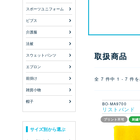
スポーツユニフォーム
ビブス
介護服
法被
取扱商品
スウェットパンツ
エプロン
前掛け
全 7 件中 1 - 7 件
雑貨小物
帽子
BO-MA9700
リストバンド
プリント不可
刺繍
サイズ別から選ぶ