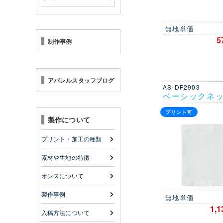
無地単価
5
制作事例
アパレルスタッフブログ
AS-DF2903
ベーシックネ
プリント可
製作について
プリント・加工の種類
素材や生地の特徴
オンスについて
製作事例
無地単価
1,
入稿方法について