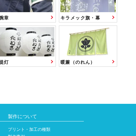
腕章
キラメック旗・幕
提灯
暖簾（のれん）
製作について
プリント・加工の種類