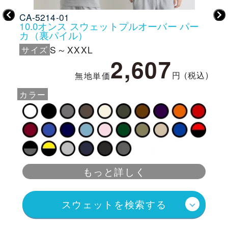
CA-5214-01
CA-
裏パ
10.0オンス スウェットプルオーバー パー
1
カ（裏パイル）
（
サイズ
S～XXXL
サ
2,607
税込)
円 (税込)
無地単価
カラー
カ
もっと詳しく
スウェットを検索する