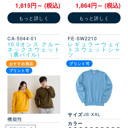
1,815円～ (税込)
1,864円～ (税込)
もっと詳しく
もっと詳しく
CA-5044-01
FE-SW2210
10.0オンス クルー
レギュラーウェイ
ネックスウェット
トスウェットシャ
（裏パイル）
ツ
おすすめ商品
プリント可
プリント可
サイズ
JS-XXL
機能性
カラー