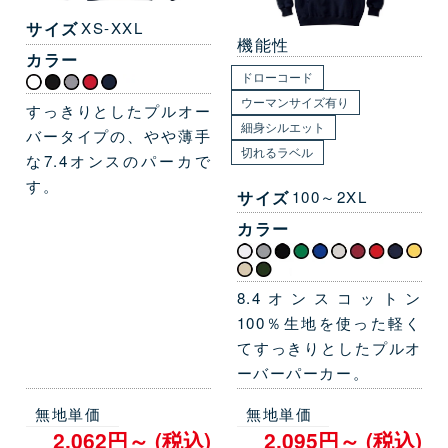
サイズ
XS-XXL
機能性
カラー
ドローコード
ウーマンサイズ有り
すっきりとしたプルオー
細身シルエット
バータイプの、やや薄手
切れるラベル
な7.4オンスのパーカで
す。
サイズ
100～2XL
カラー
8.4オンスコットン
100％生地を使った軽く
てすっきりとしたプルオ
ーバーパーカー。
無地単価
無地単価
2,062円～ (税込)
2,095円～ (税込)