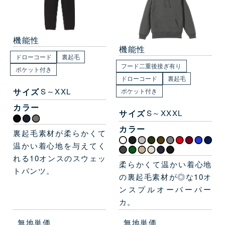
機能性
機能性
ドローコード
裏起毛
フード二重後接ぎ有り
ポケット付き
ドローコード
裏起毛
サイズ
S～XXL
ポケット付き
カラー
サイズ
S～XXXL
カラー
裏起毛素材が柔らかくて
温かい着心地を与えてく
れる10オンスのスウェッ
柔らかくて温かい着心地
トパンツ。
の裏起毛素材が◎な10オ
ンスプルオーバーパー
カ。
無地単価
無地単価