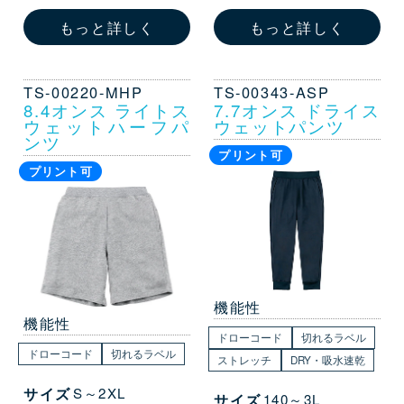
もっと詳しく
もっと詳しく
TS-00220-MHP
TS-00343-ASP
8.4オンス ライトス
7.7オンス ドライス
ウェットハーフパ
ウェットパンツ
ンツ
プリント可
プリント可
機能性
機能性
ドローコード
切れるラベル
ドローコード
切れるラベル
ストレッチ
DRY・吸水速乾
サイズ
S～2XL
サイズ
140～3L