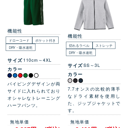
機能性
機能性
ドローコード
ポケット付き
切れるラベル
ストレッチ
DRY・吸水速乾
DRY・吸水速乾
サイズ
110cm～4XL
サイズ
SS～3L
カラー
カラー
パイピングデザインが両
7.7オンスの比較的薄手
サイドに入れられており
なドライ素材を使用し
オシャレなトレーニング
た、ジップジャケットで
ハーフパンツ。
す。
無地単価
無地単価