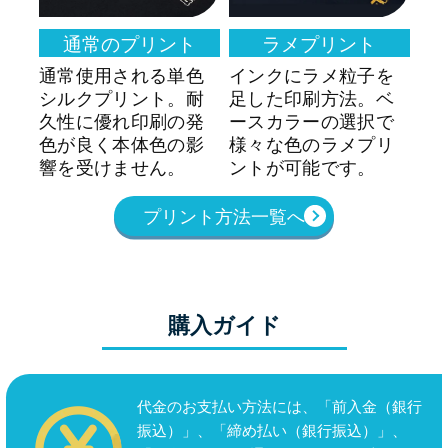
通常のプリント
ラメプリント
を
通常使用される単色
インクにラメ粒子を
生
・
シルクプリント。耐
足した印刷方法。ベ
ク
性
久性に優れ印刷の発
ースカラーの選択で
法
で
色が良く本体色の影
様々な色のラメプリ
い
響を受けません。
ントが可能です。
リ
プリント方法一覧へ
購入ガイド
代金のお支払い方法には、「前入金（銀行
振込）」、「締め払い（銀行振込）」、