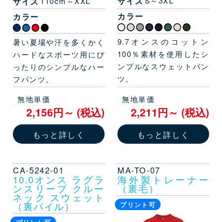
サイズ
S～3XL
サイズ
110cm～XXL
カラー
カラー
9.7オンスのコットン
暑い夏場や汗を多くかく
100％素材を使用したシ
ハードなスポーツ用にぴ
ンプルなスウェットパン
ったりのシンプルなハー
ツ。
フパンツ。
無地単価
無地単価
2,156円～ (税込)
2,211円～ (税込)
もっと詳しく
もっと詳しく
CA-5242-01
MA-TO-07
10.0オンス ラグラ
海外製トレーナー
ンスリーブ クルー
（裏毛）
ネック スウェット
（裏パイル）
プリント可