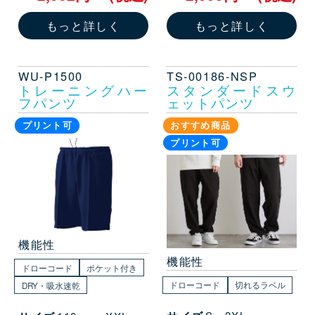
もっと詳しく
もっと詳しく
WU-P1500
TS-00186-NSP
トレーニングハー
スタンダードスウ
フパンツ
ェットパンツ
プリント可
おすすめ商品
プリント可
機能性
機能性
ドローコード
ポケット付き
ドローコード
切れるラベル
DRY・吸水速乾