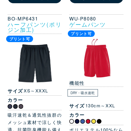
BO-MP6431
WU-P8080
ハーフパンツ(ポリ
ゲームパンツ
ジン加工)
プリント可
プリント可
機能性
サイズ
XS～XXXL
DRY・吸水速乾
カラー
サイズ
130cm～XXL
カラー
吸汗速乾＆通気性抜群の
メッシュ素材で涼しく快
適。抗菌防臭機能も備え
ポリエステル100%なら