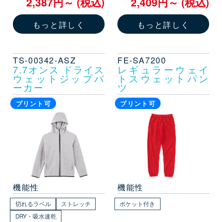
2,387円～ (税込)
2,409円～ (税込)
もっと詳しく
もっと詳しく
TS-00342-ASZ
FE-SA7200
7.7オンス ドライス
レギュラーウェイ
ウェットジップパ
トスウェットパン
ーカー
ツ
プリント可
プリント可
機能性
機能性
切れるラベル
ストレッチ
ポケット付き
DRY・吸水速乾