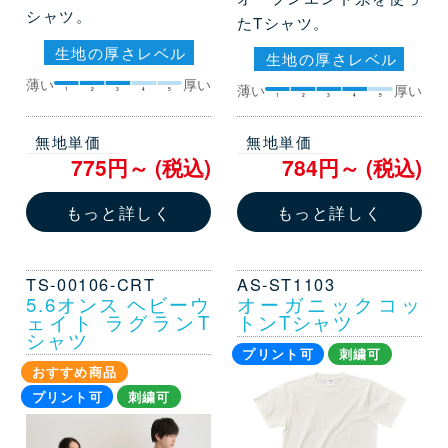
シャツ。
たTシャツ。
生地の厚さレベル
生地の厚さレベル
薄い
厚い
薄い
厚い
1
2
3
4
5
1
2
3
4
5
無地単価
無地単価
775円～ (税込)
784円～ (税込)
もっと詳しく
もっと詳しく
TS-00106-CRT
AS-ST1103
5.6オンス ヘビーウ
オーガニックコッ
ェイト ラグランT
トンTシャツ
シャツ
プリント可
刺繍可
おすすめ商品
プリント可
刺繍可