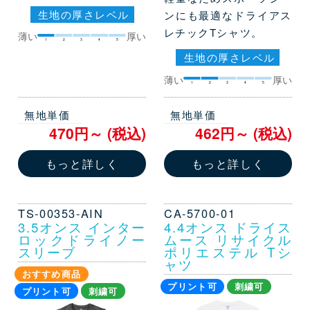
生地の厚さレベル
ンにも最適なドライアス
レチックTシャツ。
薄い
厚い
1
2
3
4
5
生地の厚さレベル
薄い
厚い
1
2
3
4
5
無地単価
無地単価
470円～ (税込)
462円～ (税込)
もっと詳しく
もっと詳しく
TS-00353-AIN
CA-5700-01
3.5オンス インター
4.4オンス ドライス
ロックドライノー
ムース リサイクル
スリーブ
ポリエステル Tシ
ャツ
おすすめ商品
プリント可
刺繍可
プリント可
刺繍可