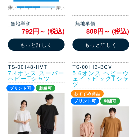
薄い
厚い
1
2
3
4
5
無地単価
無地単価
792円～ (税込)
808円～ (税込)
もっと詳しく
もっと詳しく
TS-00148-HVT
TS-00113-BCV
7.4オンス スーパー
5.6オンス ヘビーウ
ヘビーTシャツ
ェイトビッグTシャ
ツ
プリント可
刺繍可
おすすめ商品
プリント可
刺繍可