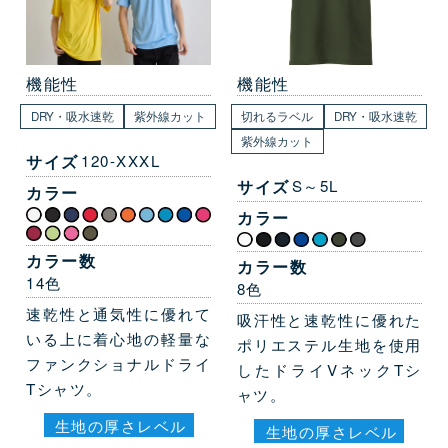
機能性
機能性
DRY・吸水速乾
紫外線カット
切れるラベル
DRY・吸水速乾
紫外線カット
サイズ
120-XXXL
サイズ
S～5L
カラー
カラー
カラー数
カラー数
14色
8色
速乾性と通気性に優れて
吸汗性と速乾性に優れた
いる上に着心地の軽量な
ポリエステル生地を使用
ファンクショナルドライ
したドライVネックTシ
Tシャツ。
ャツ。
生地の厚さレベル
生地の厚さレベル