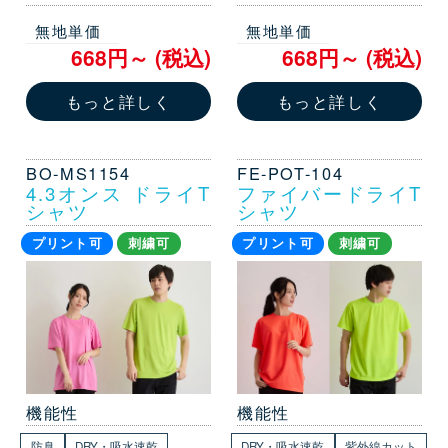
無地単価
無地単価
668円～ (税込)
668円～ (税込)
もっと詳しく
もっと詳しく
BO-MS1154
FE-POT-104
4.3オンス ドライT
ファイバードライT
シャツ
シャツ
プリント可
刺繍可
プリント可
刺繍可
機能性
機能性
防臭
DRY・吸水速乾
DRY・吸水速乾
紫外線カット