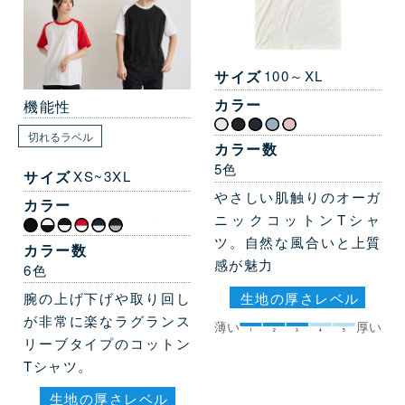
サイズ
100～XL
カラー
機能性
切れるラベル
カラー数
5色
サイズ
XS~3XL
やさしい肌触りのオーガ
カラー
ニックコットンTシャ
ツ。自然な風合いと上質
カラー数
感が魅力
6色
生地の厚さレベル
腕の上げ下げや取り回し
が非常に楽なラグランス
薄い
厚い
1
2
3
4
5
リーブタイプのコットン
Tシャツ。
生地の厚さレベル