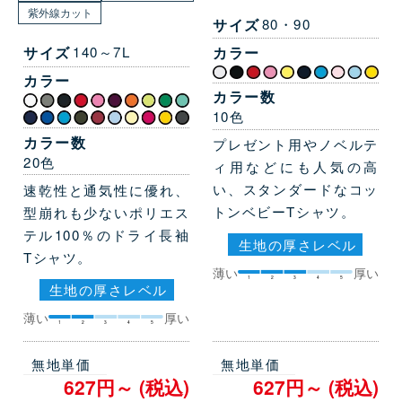
紫外線カット
サイズ
80・90
カラー
サイズ
140～7L
カラー
カラー数
10色
カラー数
プレゼント用やノベルテ
20色
ィ用などにも人気の高
い、スタンダードなコッ
速乾性と通気性に優れ、
トンベビーTシャツ。
型崩れも少ないポリエス
テル100％のドライ長袖
生地の厚さレベル
Tシャツ。
薄い
厚い
1
2
3
4
5
生地の厚さレベル
薄い
厚い
1
2
3
4
5
無地単価
無地単価
627円～ (税込)
627円～ (税込)