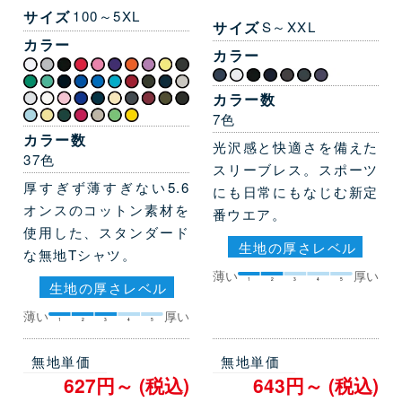
サイズ
100～5XL
サイズ
S～XXL
カラー
カラー
カラー数
7色
カラー数
光沢感と快適さを備えた
37色
スリーブレス。スポーツ
厚すぎず薄すぎない5.6
にも日常にもなじむ新定
オンスのコットン素材を
番ウエア。
使用した、スタンダード
生地の厚さレベル
な無地Tシャツ。
薄い
厚い
1
2
3
4
5
生地の厚さレベル
薄い
厚い
1
2
3
4
5
無地単価
無地単価
627円～ (税込)
643円～ (税込)