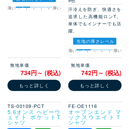
9色
薄い
厚い
汗冷えを防ぎ、快適さを
1
2
3
4
5
追求した高機能ロンT。
単体でもインナーでも活
躍。
生地の厚さレベル
薄い
厚い
1
2
3
4
5
無地単価
無地単価
734円～ (税込)
742円～ (税込)
もっと詳しく
もっと詳しく
TS-00109-PCT
FE-OE1116
5.6オンス ヘビーウ
オープンエンド マ
ェイト ポケットT
ックスウエイトＴ
シャツ
シャツ