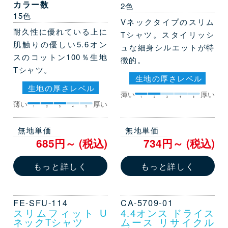
カラー数
2色
15色
Vネックタイプのスリム
耐久性に優れている上に
Tシャツ。スタイリッシ
肌触りの優しい5.6オン
ュな細身シルエットが特
スのコットン100％生地
徴的。
Tシャツ。
生地の厚さレベル
生地の厚さレベル
薄い
厚い
1
2
3
4
5
薄い
厚い
1
2
3
4
5
無地単価
無地単価
685円～ (税込)
734円～ (税込)
もっと詳しく
もっと詳しく
FE-SFU-114
CA-5709-01
スリムフィット U
4.4オンス ドライス
ネックTシャツ
ムース リサイクル