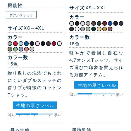
機能性
サイズ
XS～XXL
ダブルステッチ
カラー
サイズ
XS～4XL
カラー数
カラー
18色
軽やかで着回し自在な
カラー数
4.7オンスTシャツ。サイ
15色
ズ選びで印象を変えられ
繰り返しの洗濯でもよれ
る万能アイテム。
にくいダブルステッチの
生地の厚さレベル
首リブが特徴のコットン
薄い
厚い
Tシャツ。
1
2
3
4
5
生地の厚さレベル
薄い
厚い
1
2
3
4
5
無地単価
無地単価