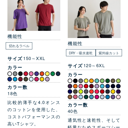
機能性
機能性
切れるラベル
DRY・吸水速乾
紫外線カット
サイズ
150～XXL
サイズ
120～6XL
カラー
カラー
カラー数
18色
比較的薄手な4.0オンス
カラー数
のコットンを使用した、
40色
コストパフォーマンスの
通気性と速乾性、そして
高いTシャツ。
軽量なためスポーツシー