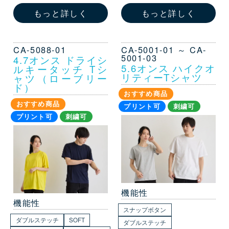
もっと詳しく
もっと詳しく
CA-5088-01
CA-5001-01 ～ CA-
5001-03
4.7オンス ドライシ
5.6オンス ハイクオ
ルキータッチ Tシ
リティーTシャツ
ャツ（ローブリー
ド）
おすすめ商品
おすすめ商品
プリント可
刺繍可
プリント可
刺繍可
機能性
機能性
スナップボタン
ダブルステッチ
SOFT
ダブルステッチ