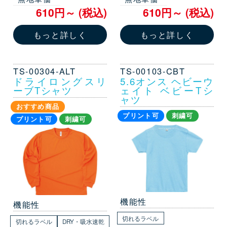
610円～ (税込)
610円～ (税込)
もっと詳しく
もっと詳しく
TS-00304-ALT
TS-00103-CBT
ドライロングスリ
5.6オンス ヘビーウ
ーブTシャツ
ェイト ベビーTシ
ャツ
おすすめ商品
プリント可
刺繍可
プリント可
刺繍可
機能性
機能性
切れるラベル
切れるラベル
DRY・吸水速乾