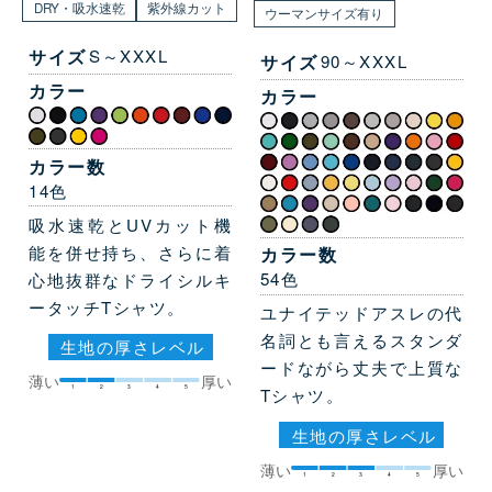
DRY・吸水速乾
紫外線カット
ウーマンサイズ有り
サイズ
S～XXXL
サイズ
90～XXXL
カラー
カラー
カラー数
14色
吸水速乾とUVカット機
能を併せ持ち、さらに着
カラー数
54色
心地抜群なドライシルキ
ータッチTシャツ。
ユナイテッドアスレの代
名詞とも言えるスタンダ
生地の厚さレベル
ードながら丈夫で上質な
薄い
厚い
1
2
3
4
5
Tシャツ。
生地の厚さレベル
薄い
厚い
1
2
3
4
5