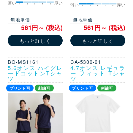
薄い
厚い
薄い
厚い
1
2
3
4
5
1
2
3
4
5
無地単価
無地単価
561円～ (税込)
561円～ (税込)
もっと詳しく
もっと詳しく
BO-MS1161
CA-5300-01
5.6オンス ハイグレ
4.7オンス レギュラ
ードコットンTシャ
ー フィット Tシャ
ツ
ツ
プリント可
刺繍可
プリント可
刺繍可