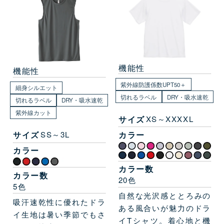
機能性
機能性
紫外線防護係数UPT50＋
細身シルエット
切れるラベル
DRY・吸水速乾
切れるラベル
DRY・吸水速乾
紫外線カット
サイズ
XS～XXXXL
カラー
サイズ
SS～3L
カラー
カラー数
カラー数
20色
5色
自然な光沢感ととろみの
吸汗速乾性に優れたドラ
ある風合いが魅力のドラ
イ生地は暑い季節でもさ
イTシャツ。着心地と機