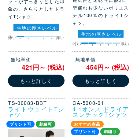
ットがすっきりとした印
型崩れも少ないポリエス
象の、さらりとしたドラ
テル100％のドライTシ
イTシャツ。
ャツ。
生地の厚さレベル
生地の厚さレベル
薄い
厚い
1
2
3
4
5
薄い
厚い
1
2
3
4
5
無地単価
無地単価
421円～ (税込)
454円～ (税込)
もっと詳しく
もっと詳しく
TS-00083-BBT
CA-5900-01
ライトウェイトTシ
4.1オンス ドライア
ャツ
スレチックTシャツ
プリント可
刺繍可
おすすめ商品
プリント可
刺繍可