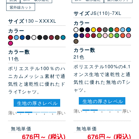
紫外線カット
サイズ
JS(110)-7XL
サイズ
130～XXXXL
カラー
カラー
カラー数
カラー数
21色
11色
ポリエステル100%の4.1
ポリエステル100％のハ
オンス生地で速乾性と通
ニカムメッシュ素材で通
気性に優れた無地のTシ
気性と速乾性に優れたド
ャツ。
ライTシャツ。
生地の厚さレベル
生地の厚さレベル
薄い
厚い
薄い
厚い
1
2
3
4
5
1
2
3
4
5
無地単価
無地単価
676円～ (税込)
676円～ (税込)