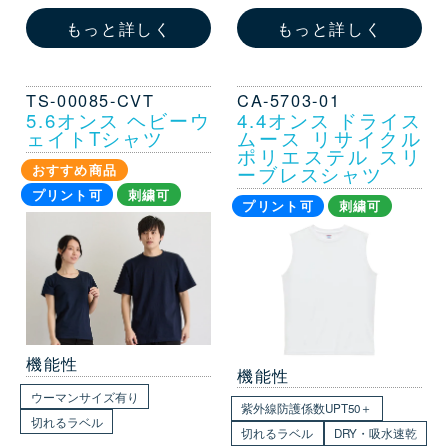
もっと詳しく
もっと詳しく
TS-00085-CVT
CA-5703-01
5.6オンス ヘビーウ
4.4オンス ドライス
ェイトTシャツ
ムース リサイクル
ポリエステル スリ
ーブレスシャツ
おすすめ商品
プリント可
刺繍可
プリント可
刺繍可
機能性
機能性
ウーマンサイズ有り
紫外線防護係数UPT50＋
切れるラベル
切れるラベル
DRY・吸水速乾