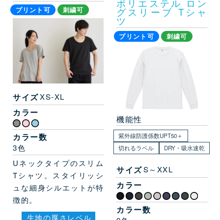
ポリエステル ロン
グスリーブ Tシャ
プリント可
刺繍可
ツ
プリント可
刺繍可
サイズ
XS-XL
カラー
機能性
カラー数
紫外線防護係数UPT50＋
3色
切れるラベル
DRY・吸水速乾
Uネックタイプのスリム
サイズ
S～XXL
Tシャツ。スタイリッシ
カラー
ュな細身シルエットが特
徴的。
カラー数
生地の厚さレベル