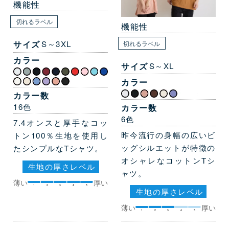
機能性
切れるラベル
機能性
サイズ
S～3XL
切れるラベル
カラー
サイズ
S～XL
カラー
カラー数
16色
カラー数
6色
7.4オンスと厚手なコッ
昨今流行の身幅の広いビ
トン100％生地を使用し
ッグシルエットが特徴の
たシンプルなTシャツ。
オシャレなコットンTシ
生地の厚さレベル
ャツ。
薄い
厚い
1
2
3
4
5
生地の厚さレベル
薄い
厚い
1
2
3
4
5