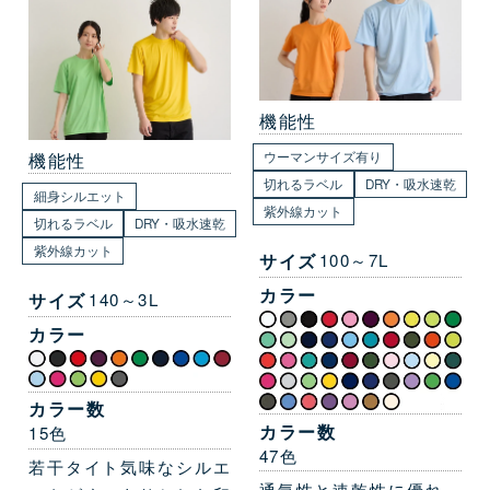
機能性
機能性
ウーマンサイズ有り
切れるラベル
DRY・吸水速乾
細身シルエット
紫外線カット
切れるラベル
DRY・吸水速乾
紫外線カット
サイズ
100～7L
カラー
サイズ
140～3L
カラー
カラー数
カラー数
15色
47色
若干タイト気味なシルエ
通気性と速乾性に優れ、