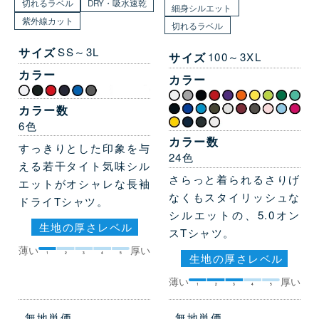
切れるラベル
DRY・吸水速乾
細身シルエット
紫外線カット
切れるラベル
サイズ
SS～3L
サイズ
100～3XL
カラー
カラー
カラー数
6色
カラー数
すっきりとした印象を与
24色
える若干タイト気味シル
さらっと着られるさりげ
エットがオシャレな長袖
なくもスタイリッシュな
ドライTシャツ。
シルエットの、5.0オン
生地の厚さレベル
スTシャツ。
薄い
厚い
1
2
3
4
5
生地の厚さレベル
薄い
厚い
1
2
3
4
5
無地単価
無地単価