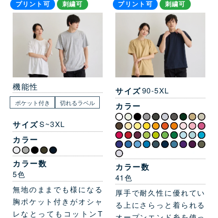
プリント可
刺繍可
プリント可
刺繍可
機能性
サイズ
90-5XL
ポケット付き
切れるラベル
カラー
サイズ
S~3XL
カラー
カラー数
カラー数
5色
41色
無地のままでも様になる
厚手で耐久性に優れてい
胸ポケット付きがオシャ
る上にさらっと着られる
レなとってもコットンT
オープンエンド糸を使っ