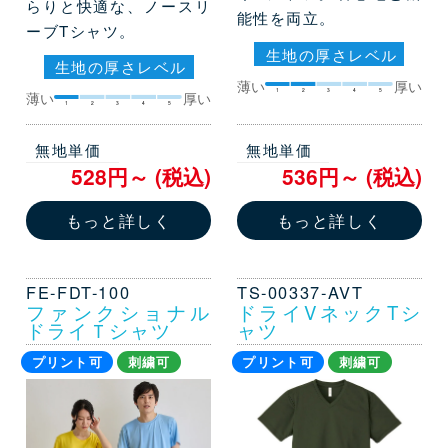
らりと快適な、ノースリ
能性を両立。
ーブTシャツ。
生地の厚さレベル
生地の厚さレベル
薄い
厚い
1
2
3
4
5
薄い
厚い
1
2
3
4
5
無地単価
無地単価
528円～ (税込)
536円～ (税込)
もっと詳しく
もっと詳しく
FE-FDT-100
TS-00337-AVT
ファンクショナル
ドライVネックTシ
ドライＴシャツ
ャツ
プリント可
刺繍可
プリント可
刺繍可