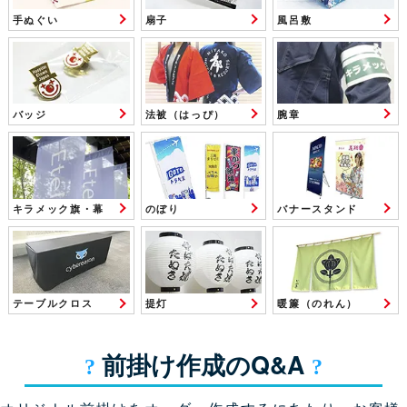
手ぬぐい
扇子
風呂敷
バッジ
法被（はっぴ）
腕章
キラメック旗・幕
のぼり
バナースタンド
テーブルクロス
提灯
暖簾（のれん）
前掛け作成のQ&A