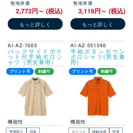
無地単価
無地単価
2,772円～ (税込)
3,118円～ (税込)
もっと詳しく
もっと詳しく
AI-AZ-7663
AI-AZ-551046
バックサイドポケ
半袖ボタンダウン
ット付半袖ポロシ
ポロシャツ(男女兼
ャツ（男女兼用）
用)
プリント可
刺繍可
プリント可
刺繍可
機能性
機能性
帯電防止
消臭
スリット
接触冷感
防臭