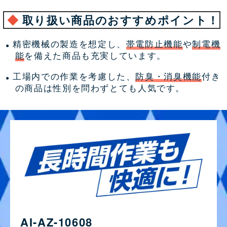
◆
取り扱い商品のおすすめポイント！
精密機械の製造を想定し、
帯電防止機能
や
制電機
●
能
を備えた商品も充実しています。
工場内での作業を考慮した、
防臭・消臭機能
付き
●
の商品は性別を問わずとても人気です。
AI-AZ-10608