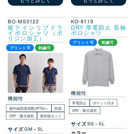
BO-MS3122
KO-8119
裾ラインリブドラ
DRY 帯電防止 長袖
イポロシャツ（ポ
ポロシャツ
リジン加工）
プリント可
刺繍可
プリント可
刺繍可
機能性
機能性
帯電防止
ポケット付き
紫外線防護係数UPT50＋
防臭
DRY・吸水速乾
DRY・吸水速乾
紫外線カット
サイズ
SS～5L
サイズ
GM～5L
カラー