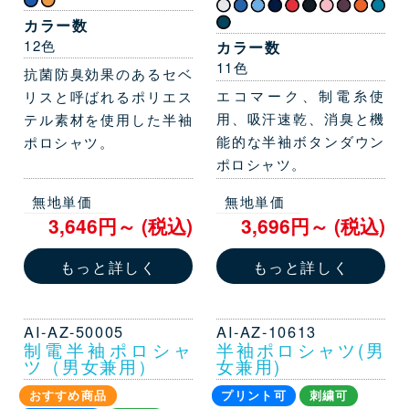
カラー数
12色
カラー数
11色
抗菌防臭効果のあるセベ
エコマーク、制電糸使
リスと呼ばれるポリエス
用、吸汗速乾、消臭と機
テル素材を使用した半袖
能的な半袖ボタンダウン
ポロシャツ。
ポロシャツ。
無地単価
無地単価
3,646円～ (税込)
3,696円～ (税込)
もっと詳しく
もっと詳しく
AI-AZ-50005
AI-AZ-10613
制電半袖ポロシャ
半袖ポロシャツ(男
ツ（男女兼用）
女兼用)
おすすめ商品
プリント可
刺繍可