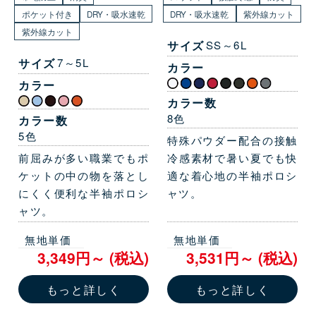
ポケット付き
DRY・吸水速乾
DRY・吸水速乾
紫外線カット
紫外線カット
サイズ
SS～6L
サイズ
7～5L
カラー
カラー
カラー数
8色
カラー数
5色
特殊パウダー配合の接触
前屈みが多い職業でもポ
冷感素材で暑い夏でも快
ケットの中の物を落とし
適な着心地の半袖ポロシ
にくく便利な半袖ポロシ
ャツ。
ャツ。
無地単価
無地単価
3,349円～ (税込)
3,531円～ (税込)
もっと詳しく
もっと詳しく