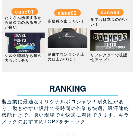
case01
case03
case02
たくさん洗濯するか
夜でも目立つのがい
高級感を出したい！
ら
耐久力のあるモノ
い！
が良い！！
刺繍でワンランク上
リフレクターで視認
シルク印刷なら耐久
の仕上がりに！
性アップ！
力もバッチリ
RANKING
製造業に最適なオリジナルポロシャツ！耐久性があ
り、動きやすい設計で長時間の作業も快適。吸汗速乾
機能付きで、暑い現場でも快適に着用できます。キラ
メックのおすすめTOP3をチェック！