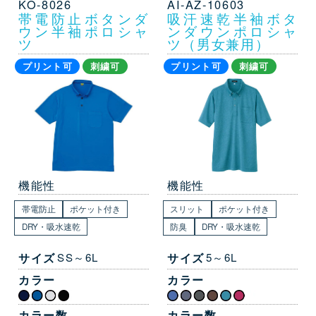
KO-8026
AI-AZ-10603
帯電防止ボタンダ
吸汗速乾半袖ボタ
ウン半袖ポロシャ
ンダウンポロシャ
ツ
ツ（男女兼用）
プリント可
刺繍可
プリント可
刺繍可
機能性
機能性
帯電防止
ポケット付き
スリット
ポケット付き
DRY・吸水速乾
防臭
DRY・吸水速乾
サイズ
SS～6L
サイズ
5～6L
カラー
カラー
カラー数
カラー数