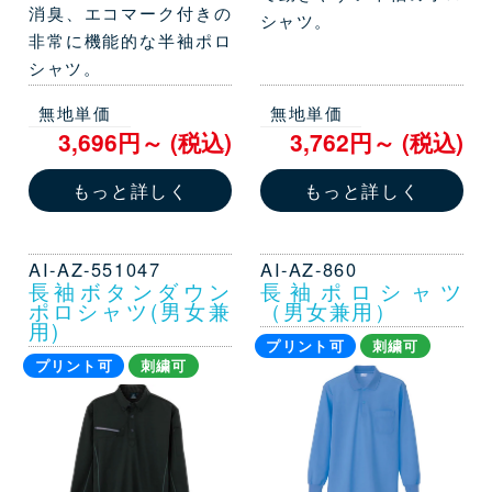
消臭、エコマーク付きの
シャツ。
非常に機能的な半袖ポロ
シャツ。
無地単価
無地単価
3,696円～ (税込)
3,762円～ (税込)
もっと詳しく
もっと詳しく
AI-AZ-551047
AI-AZ-860
長袖ボタンダウン
長袖ポロシャツ
ポロシャツ(男女兼
（男女兼用）
用)
プリント可
刺繍可
プリント可
刺繍可