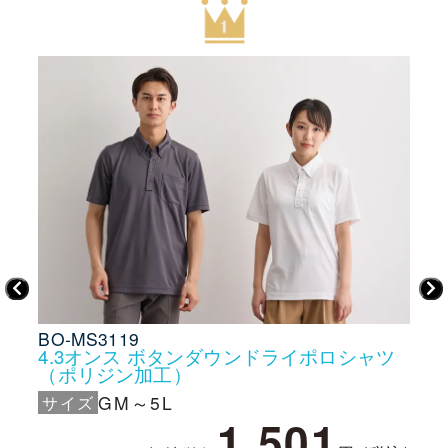
BO-MS3119
AI-
ツ
4.3オンス ボタンダウンドライポロシャツ
半
（ポリジン加工）
サ
サイズ
GM～5L
1,501