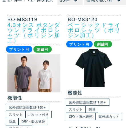
BO-MS3119
BO-MS3120
4.3オンス ボタンダ
ベーシックドライ
ウンドライポロシ
ポロシャツ（ポリ
ャツ（ポリジン加
ジン加工）
工）
プリント可
刺繍可
プリント可
刺繍可
機能性
機能性
紫外線防護係数UPT50＋
紫外線防護係数UPT50＋
スリット
防臭
スリット
ポケット付き
DRY・吸水速乾
紫外線カット
防臭
DRY・吸水速乾