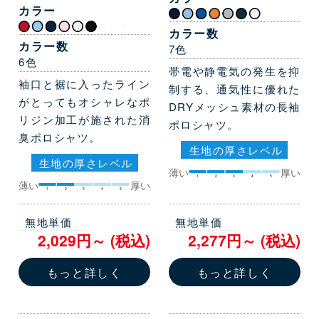
カラー
カラー数
カラー数
7色
6色
帯電や静電気の発生を抑
袖口と裾に入ったライン
制する、通気性に優れた
がとってもオシャレなポ
DRYメッシュ素材の長袖
リジン加工が施された消
ポロシャツ。
臭ポロシャツ。
生地の厚さレベル
生地の厚さレベル
薄い
厚い
1
2
3
4
5
薄い
厚い
1
2
3
4
5
無地単価
無地単価
2,029円～ (税込)
2,277円～ (税込)
もっと詳しく
もっと詳しく