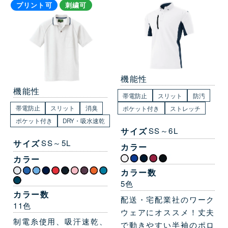
プリント可
刺繍可
機能性
機能性
帯電防止
スリット
防汚
帯電防止
スリット
消臭
ポケット付き
ストレッチ
ポケット付き
DRY・吸水速乾
サイズ
SS～6L
サイズ
SS～5L
カラー
カラー
カラー数
5色
カラー数
配送・宅配業社のワーク
11色
ウェアにオススメ！丈夫
制電糸使用、吸汗速乾、
で動きやすい半袖のポロ