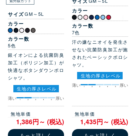
サイズ
GM～5L
紫外線カット
カラー
サイズ
GM～5L
カラー
カラー数
7色
カラー数
汗の嫌なニオイを発生さ
5色
せない抗菌防臭加工が施
銀イオンによる抗菌防臭
されたベーシックポロシ
加工（ポリジン加工）が
ャツ。
快適なボタンダウンポロ
生地の厚さレベル
シャツ。
薄い
厚い
1
2
3
4
5
生地の厚さレベル
薄い
厚い
1
2
3
4
5
無地単価
無地単価
1,386円～ (税込)
1,435円～ (税込)
もっと詳しく
もっと詳しく