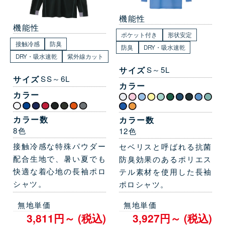
機能性
機能性
ポケット付き
形状安定
接触冷感
防臭
防臭
DRY・吸水速乾
DRY・吸水速乾
紫外線カット
サイズ
S～5L
サイズ
SS～6L
カラー
カラー
カラー数
カラー数
8色
12色
接触冷感な特殊パウダー
セベリスと呼ばれる抗菌
配合生地で、暑い夏でも
防臭効果のあるポリエス
快適な着心地の長袖ポロ
テル素材を使用した長袖
シャツ。
ポロシャツ。
無地単価
無地単価
3,811円～ (税込)
3,927円～ (税込)