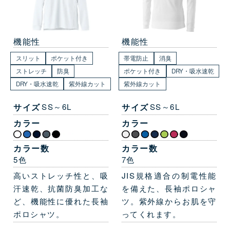
機能性
機能性
スリット
ポケット付き
帯電防止
消臭
ストレッチ
防臭
ポケット付き
DRY・吸水速乾
DRY・吸水速乾
紫外線カット
紫外線カット
サイズ
SS～6L
サイズ
SS～6L
カラー
カラー
カラー数
カラー数
5色
7色
高いストレッチ性と、吸
JIS規格適合の制電性能
汗速乾、抗菌防臭加工な
を備えた、長袖ポロシャ
ど、機能性に優れた長袖
ツ。紫外線からお肌を守
ポロシャツ。
ってくれます。