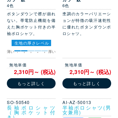
4色
6色
ボタンダウンで襟が崩れ
杢調のカラーバリエーシ
ない。帯電防止機能を備
ョンが特徴の吸汗速乾性
えた胸ポケット付きの半
に優れたボタンダウンポ
袖ポロシャツ。
ロシャツ。
生地の厚さレベル
薄い
厚い
1
2
3
4
5
無地単価
無地単価
2,310円～ (税込)
2,310円～ (税込)
もっと詳しく
もっと詳しく
SO-50540
AI-AZ-50013
長袖ポロシャツ
半袖ポロシャツ(男
（胸ポケット付
女兼用)
き）