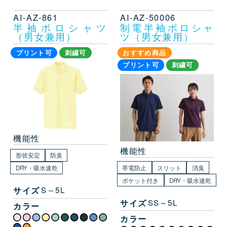
AI-AZ-861
AI-AZ-50006
半袖ポロシャツ
制電半袖ポロシャ
（男女兼用）
ツ（男女兼用）
プリント可
刺繍可
おすすめ商品
プリント可
刺繍可
機能性
機能性
形状安定
防臭
帯電防止
スリット
消臭
DRY・吸水速乾
ポケット付き
DRY・吸水速乾
サイズ
S～5L
サイズ
SS～5L
カラー
カラー