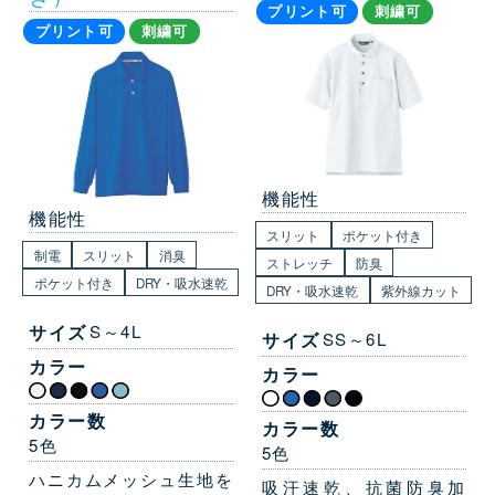
プリント可
刺繍可
プリント可
刺繍可
機能性
機能性
スリット
ポケット付き
制電
スリット
消臭
ストレッチ
防臭
ポケット付き
DRY・吸水速乾
DRY・吸水速乾
紫外線カット
サイズ
S～4L
サイズ
SS～6L
カラー
カラー
カラー数
カラー数
5色
5色
ハニカムメッシュ生地を
吸汗速乾、抗菌防臭加