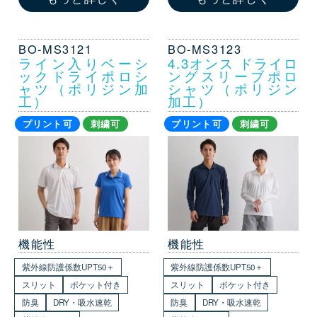
BO-MS3121
BO-MS3123
ライン入りベーシ
4.3オンス ドライロ
ックドライポロシ
ングスリーブポロ
ャツ（ポリジン加
シャツ（ポリジン
工）
加工）
プリント可
刺繍可
プリント可
刺繍可
機能性
機能性
紫外線防護係数UPT50＋
紫外線防護係数UPT50＋
スリット
ポケット付き
スリット
ポケット付き
防臭
DRY・吸水速乾
防臭
DRY・吸水速乾