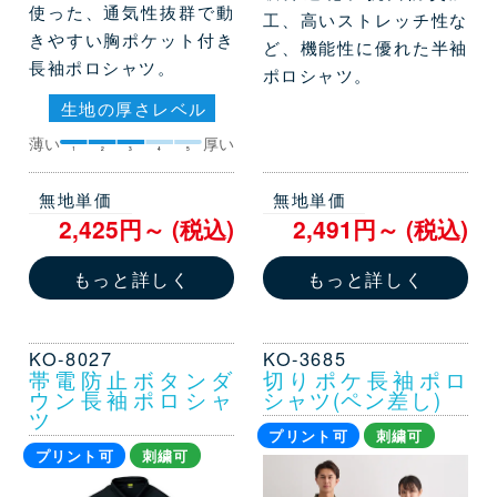
使った、通気性抜群で動
工、高いストレッチ性な
きやすい胸ポケット付き
ど、機能性に優れた半袖
長袖ポロシャツ。
ポロシャツ。
生地の厚さレベル
薄い
厚い
1
2
3
4
5
無地単価
無地単価
2,425円～ (税込)
2,491円～ (税込)
もっと詳しく
もっと詳しく
KO-8027
KO-3685
帯電防止ボタンダ
切りポケ長袖ポロ
ウン長袖ポロシャ
シャツ(ペン差し)
ツ
プリント可
刺繍可
プリント可
刺繍可