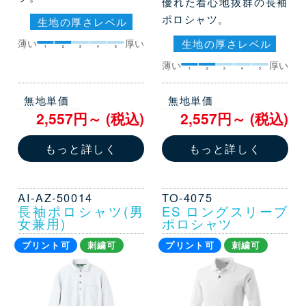
優れた着心地抜群の長袖
ポロシャツ。
生地の厚さレベル
生地の厚さレベル
薄い
厚い
1
2
3
4
5
薄い
厚い
1
2
3
4
5
無地単価
無地単価
2,557円～ (税込)
2,557円～ (税込)
もっと詳しく
もっと詳しく
AI-AZ-50014
TO-4075
長袖ポロシャツ(男
ES ロングスリーブ
女兼用)
ポロシャツ
プリント可
刺繍可
プリント可
刺繍可