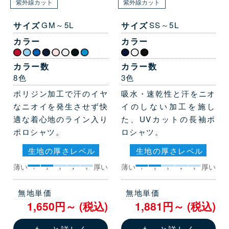
紫外線カット
紫外線カット
サイズ
GM～5L
サイズ
SS～5L
カラー
カラー
カラー数
カラー数
8色
3色
ポリジン加工で汗のイヤ
吸水・速乾性と汗をニオ
なニオイを発生させず快
イのしない加工を施し
適な着心地のライン入り
た、UVカットの長袖ポ
ポロシャツ。
ロシャツ。
生地の厚さレベル
生地の厚さレベル
薄い
厚い
薄い
厚い
1
2
3
4
5
1
2
3
4
5
無地単価
無地単価
1,650円～ (税込)
1,881円～ (税込)
もっと詳しく
もっと詳しく