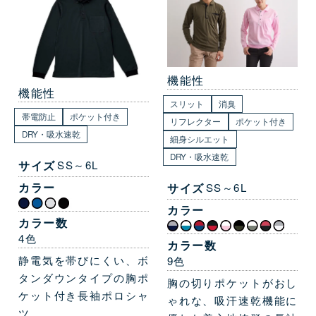
機能性
機能性
スリット
消臭
帯電防止
ポケット付き
リフレクター
ポケット付き
DRY・吸水速乾
細身シルエット
DRY・吸水速乾
サイズ
SS～6L
カラー
サイズ
SS～6L
カラー
カラー数
4色
カラー数
静電気を帯びにくい、ボ
9色
タンダウンタイプの胸ポ
胸の切りポケットがおし
ケット付き長袖ポロシャ
ゃれな、吸汗速乾機能に
ツ。