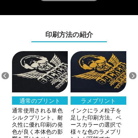
印刷方法の紹介
通常のプリント
ラメプリント
を
通常使用される単色
インクにラメ粒子を
生
・
シルクプリント。耐
足した印刷方法。ベ
ク
性
久性に優れ印刷の発
ースカラーの選択で
法
で
色が良く本体色の影
様々な色のラメプリ
い