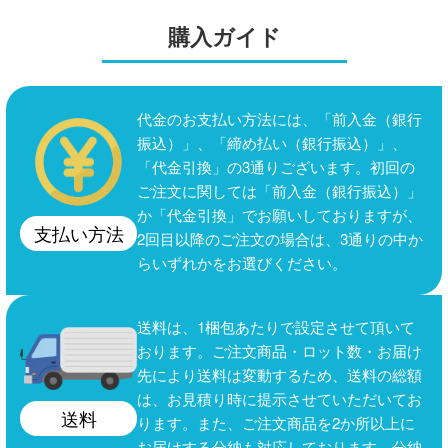
購入ガイド
代金のお支払い方法には、「前入金（銀行
振込）」、「締め払い（銀行振込）」、
「代金引換」の3通りございます。初回の
ご注文に関しては「前入金（銀行振込）」
か「代金引換」でお願いしておりますが、
支払い方法
2回目以降のご注文の場合は、3通りの中か
らいずれかをお選びください。
送料は、1梱包あたりで設定させて頂いて
おります。ご注文商品・ロット数・お届け
先により送料は変動するため、送料の総額
は、お見積り時に提示させていただいてお
送料
ります。また、ご注文商品を2か所以上に
お届けする分納も対応しております。分納