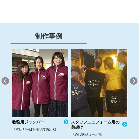
制作事例
教務用ジャンパー
スタッフユニフォーム用の
イン
前掛け
ルの
様
『すいどーばた美術学院』様
『めし家ジョー』様
『イ