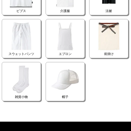
ビブス
介護服
法被
スウェットパンツ
エプロン
前掛け
雑貨小物
帽子