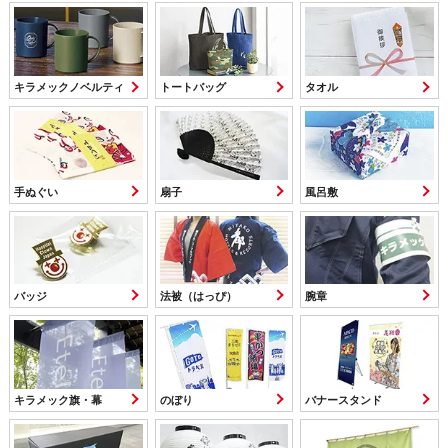
キラメックノベルティ
トートバッグ
タオル
手ぬぐい
扇子
風呂敷
バッジ
法被（はっぴ）
腕章
キラメック旗・幕
のぼり
バナースタンド