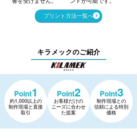
響を受けません。
ントが可能です。
リ
プリント方法一覧へ
キラメックのご紹介
1
2
3
Point
Point
Point
約1,000以上の
お客様だけの
制作現場との
制作現場と直接
ニーズに合わせ
信頼による特別
取引
た提案
価格