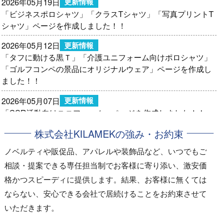
2026年05月19日
更新情報
「ビジネスポロシャツ」
「クラスTシャツ」
「写真プリントT
シャツ」
ページを作成しました！！
2026年05月12日
更新情報
「タフに動ける黒Ｔ」
「介護ユニフォーム向けポロシャツ」
「ゴルフコンペの景品にオリジナルウェア」
ページを作成し
ました！！
2026年05月07日
更新情報
「CSR活動向けユニフォーム」
ページを作成しました！！
株式会社KILAMEKの強み・お約束
2026年05月01日
更新情報
「視認性重視ウェア」
「新店スタッフユニフォーム」
ページ
ノベルティや販促品、アパレルや装飾品など、いつでもご
を作成しました！！
相談・提案できる専任担当制でお客様に寄り添い、激安価
格かつスピーディに提供します。結果、お客様に無くては
ならない、安心できる会社で居続けることをお約束させて
いただきます。