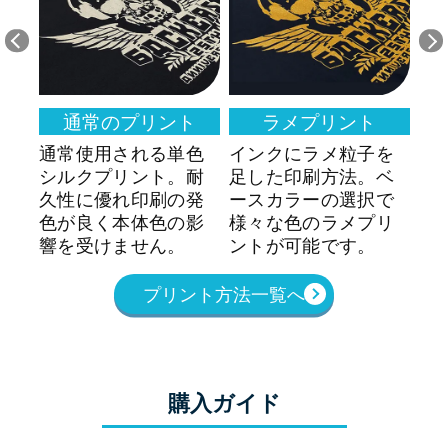
通常のプリント
ラメプリント
を
通常使用される単色
インクにラメ粒子を
生
・
シルクプリント。耐
足した印刷方法。ベ
ク
性
久性に優れ印刷の発
ースカラーの選択で
法
で
色が良く本体色の影
様々な色のラメプリ
い
響を受けません。
ントが可能です。
リ
プリント方法一覧へ
購入ガイド