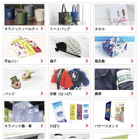
キラメックノベルティ
トートバッグ
タオル
手ぬぐい
扇子
風呂敷
バッジ
法被（はっぴ）
腕章
キラメック旗・幕
のぼり
バナースタンド