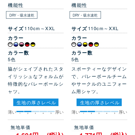
機能性
機能性
DRY・吸水速乾
DRY・吸水速乾
サイズ
110cm～XXL
サイズ
110cm～XXL
カラー
カラー
カラー数
カラー数
5色
5色
脇がシェイプされたスタ
スポーティーなデザイン
イリッシュなフォルムが
で、バレーボールチーム
特徴的なバレーボールシ
やサークルのユニフォー
ャツ。
ム用シャツ。
生地の厚さレベル
生地の厚さレベル
薄い
厚い
薄い
厚い
1
2
3
4
5
1
2
3
4
5
無地単価
無地単価