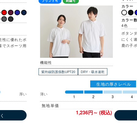
プリント可
刺繍可
カラー
カラー
4色
ボタン
にくく
乾性に優れたポ
鹿の子
様でスポーツ用
機能性
紫外線防護係数UPT20
DRY・吸水速乾
生地の厚さレベル
厚い
薄い
1
2
3
4
無地単価
1,236円～ (税込)
しく