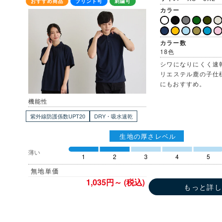
おすすめ商品
プリント可
刺繍可
カラー
カラー数
18色
シワになりにくく速
リエステル鹿の子仕
にもおすすめ。
機能性
紫外線防護係数UPT20
DRY・吸水速乾
生地の厚さレベル
薄い
1
2
3
4
5
無地単価
1,035円～ (税込)
もっと詳