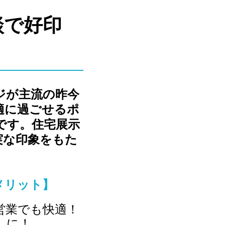
談で好印
ジが主流の昨今
適に過ごせるポ
です。住宅展示
実な印象をもた
メリット】
営業でも快適！
しに！