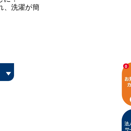
れ、洗濯が簡
0