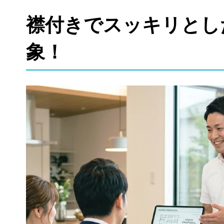
襟付きでスッキリとし
象！