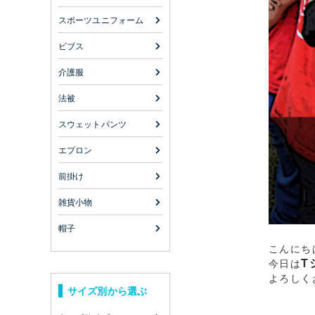
スポーツユニフォーム
ビブス
介護服
法被
スウェットパンツ
エプロン
前掛け
雑貨小物
帽子
こんにち
T
今日は
よろしく
サイズ別から選ぶ