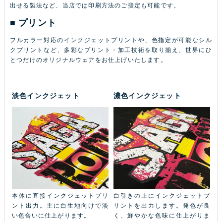
出せる製法など、当店では印刷方法のご指定も可能です。
プリント
フルカラー対応のインクジェットプリントや、色指定が可能なシル
クプリントなど、多彩なプリント・加工技術を取り揃え、世界にひ
とつだけのオリジナルウェアをお仕上げいたします。
淡色インクジェット
濃色インクジェット
ふち
本体に直接インクジェットプリ
白引きの上にインクジェットプ
金
本体
ント出力。主に白生地向けで淡
リントを出力します。発色が良
ル
ン
い色合いに仕上がります。
く、鮮やかな色味に仕上がりま
あ