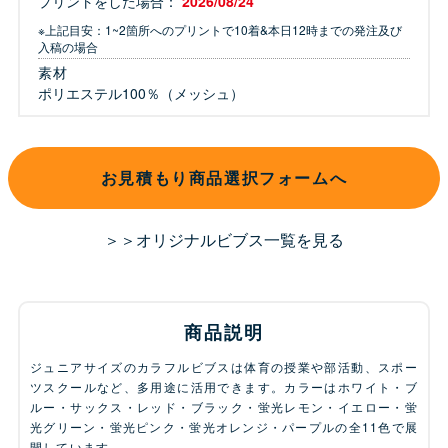
プリントをした場合：
2026/08/24
※上記目安：1~2箇所へのプリントで10着&本日12時までの発注及び
入稿の場合
素材
ポリエステル100％（メッシュ）
お見積もり商品選択フォームへ
＞＞オリジナルビブス一覧を見る
商品説明
ジュニアサイズのカラフルビブスは体育の授業や部活動、スポー
ツスクールなど、多用途に活用できます。カラーはホワイト・ブ
ルー・サックス・レッド・ブラック・蛍光レモン・イエロー・蛍
光グリーン・蛍光ピンク・蛍光オレンジ・パープルの全11色で展
開しています。