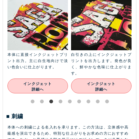
ふち
本体に直接インクジェットプリ
白引きの上にインクジェットプ
金
本体
ント出力。主に白生地向けで淡
リントを出力します。発色が良
ル
ン
い色合いに仕上がります。
く、鮮やかな色味に仕上がりま
あ
す。
インクジェット
インクジェット
詳細へ
詳細へ
刺繍
本体への刺繍による名入れを承ります。この方法は、立体感や高
級感を演出できるため、特別な仕上がりをお求めの方におすすめ