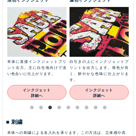
ふち
本体に直接インクジェットプリ
白引きの上にインクジェットプ
金
本体
ント出力。主に白生地向けで淡
リントを出力します。発色が良
ル
ン
い色合いに仕上がります。
く、鮮やかな色味に仕上がりま
あ
す。
インクジェット
インクジェット
詳細へ
詳細へ
刺繍
本体への刺繍による名入れを承ります。この方法は、立体感や高