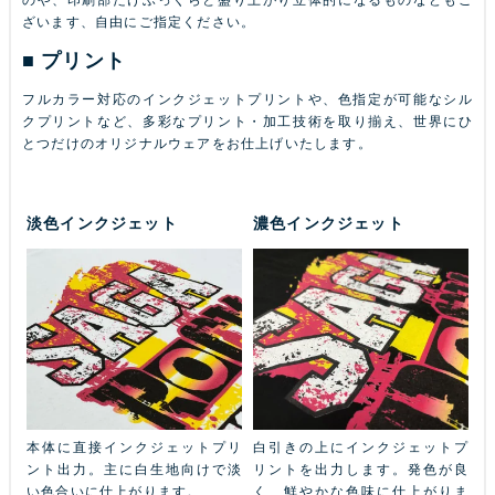
ざいます、自由にご指定ください。
プリント
フルカラー対応のインクジェットプリントや、色指定が可能なシル
クプリントなど、多彩なプリント・加工技術を取り揃え、世界にひ
とつだけのオリジナルウェアをお仕上げいたします。
淡色インクジェット
濃色インクジェット
ふち
本体に直接インクジェットプリ
白引きの上にインクジェットプ
金
本体
ント出力。主に白生地向けで淡
リントを出力します。発色が良
ル
ン
い色合いに仕上がります。
く、鮮やかな色味に仕上がりま
あ