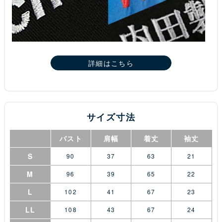
詳細はこちら
サイズ寸法
バスト
肩幅
着丈
袖丈
S
90
37
63
21
M
96
39
65
22
L
102
41
67
23
LL
108
43
67
24