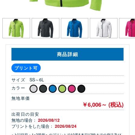
商品詳細
プリント可
サイズ
SS～6L
カラー
無地単価
￥6,006～ (税込)
出荷日の目安
無地の場合：
2026/08/12
プリントをした場合：
2026/08/24
※上記目安：1~2箇所へのプリントで10着&本日12時までの発注及び