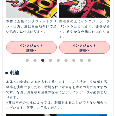
ふち
本体に直接インクジェットプリ
白引きの上にインクジェットプ
金
本体
ント出力。主に白生地向けで淡
リントを出力します。発色が良
ル
ン
い色合いに仕上がります。
く、鮮やかな色味に仕上がりま
あ
す。
インクジェット
インクジェット
詳細へ
詳細へ
刺繍
本体への刺繍による名入れを承ります。この方法は、立体感や高
級感を演出できるため、特別な仕上がりをお求めの方におすすめ
です。なお、お見積り金額の提示にはデザインデータが必要とな
ります。
※商品本体の仕様によっては、刺繍を承ることができない場合も
ございます。何卒、ご了承ください。