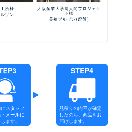
木工所様
大阪産業大学鳥人間プロジェク
ト様
ブルゾン
長袖ブルゾン
(廃盤)
TEP3
STEP4
内にスタッフ
見積りの内容が確定
話・メールに
したのち、商品をお
絡します。
届けします。