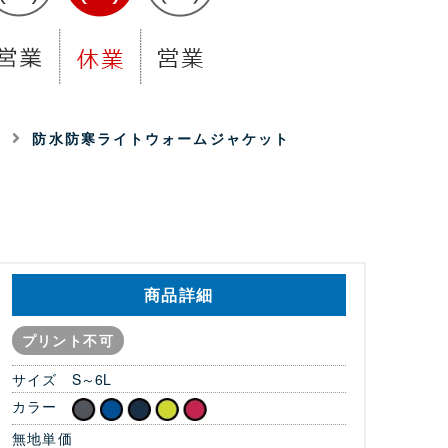
着
防水防寒ライトウォームジャケット
商品詳細
プリント不可
サイズ
S～6L
カラー
無地単価