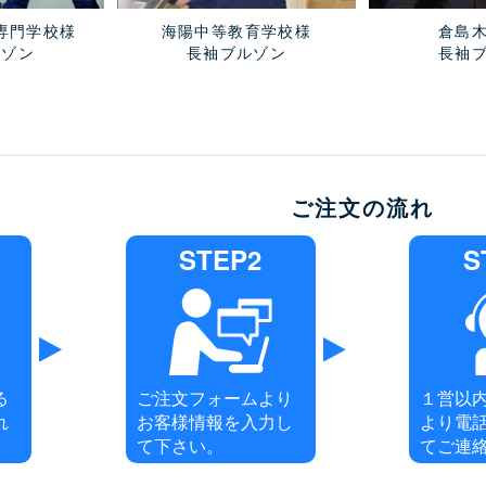
専門学校様
海陽中等教育学校様
倉島
ルゾン
長袖ブルゾン
長袖
ご注文の流れ
STEP2
S
る
ご注文フォームより
１営以
れ
お客様情報を入力し
より電
て下さい。
てご連