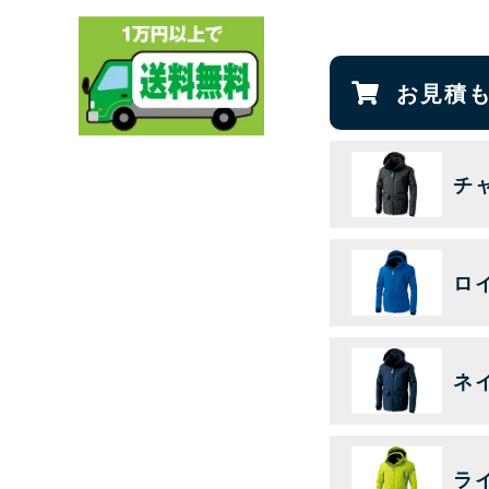
お見積
チ
ロ
ネ
ラ