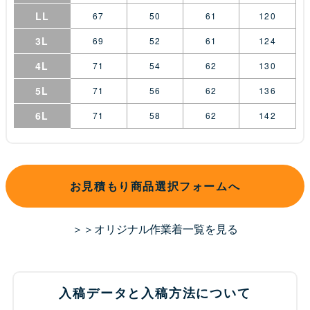
LL
67
50
61
120
3L
69
52
61
124
4L
71
54
62
130
5L
71
56
62
136
6L
71
58
62
142
お見積もり商品選択フォームへ
＞＞オリジナル作業着一覧を見る
入稿データと入稿方法について