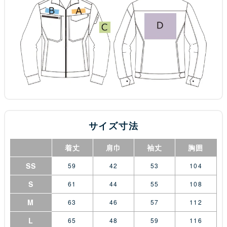
サイズ寸法
着丈
肩巾
袖丈
胸囲
SS
59
42
53
104
S
61
44
55
108
M
63
46
57
112
L
65
48
59
116