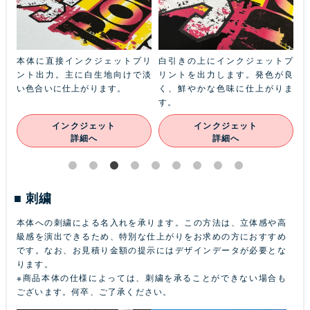
ふち
本体に直接インクジェットプリ
白引きの上にインクジェットプ
金
本体
ント出力。主に白生地向けで淡
リントを出力します。発色が良
ル
ン
い色合いに仕上がります。
く、鮮やかな色味に仕上がりま
あ
す。
インクジェット
インクジェット
詳細へ
詳細へ
刺繍
本体への刺繍による名入れを承ります。この方法は、立体感や高
級感を演出できるため、特別な仕上がりをお求めの方におすすめ
です。なお、お見積り金額の提示にはデザインデータが必要とな
ります。
※商品本体の仕様によっては、刺繍を承ることができない場合も
ございます。何卒、ご了承ください。