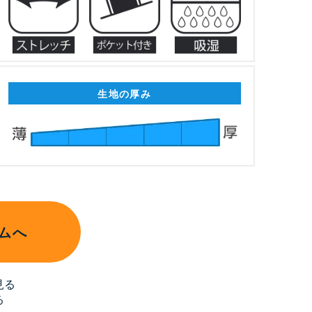
生地の厚み
ムへ
見る
る