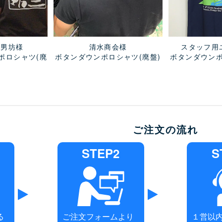
三男坊様
清水商会様
スタッフ用
Dポロシャツ
(廃
ボタンダウンポロシャツ
(廃盤)
ボタンダウン
ご注文の流れ
STEP2
S
る
ご注文フォームより
１営以