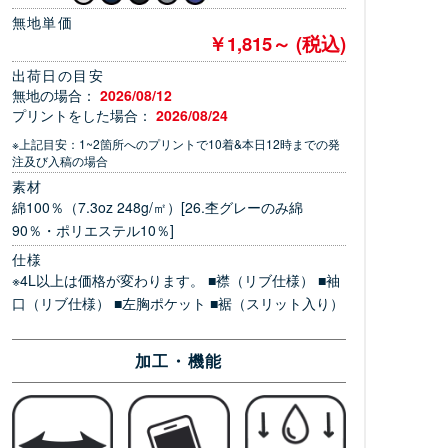
無地単価
￥1,815～ (税込)
出荷日の目安
無地の場合：
2026/08/12
プリントをした場合：
2026/08/24
※上記目安：1~2箇所へのプリントで10着&本日12時までの発
注及び入稿の場合
素材
綿100％（7.3oz 248g/㎡）[26.杢グレーのみ綿
90％・ポリエステル10％]
仕様
※4L以上は価格が変わります。 ■襟（リブ仕様） ■袖
口（リブ仕様） ■左胸ポケット ■裾（スリット入り）
加工・機能