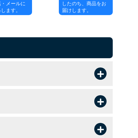
話・メールに
したのち、商品をお
絡します。
届けします。