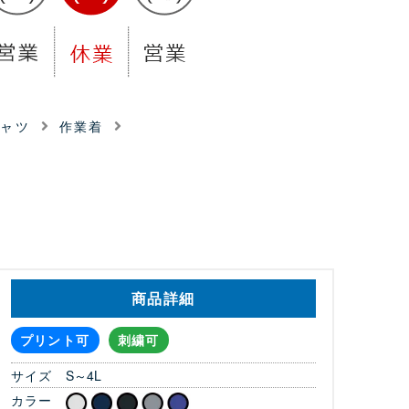
シャツ
作業着
商品詳細
プリント可
刺繍可
サイズ
S～4L
カラー