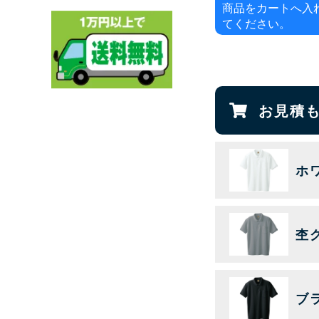
商品をカートへ入
てください。
お見積
ホ
杢
ブ