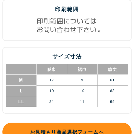
印刷範囲
サイズ寸法
腿巾
裾巾
総丈
M
17
9
61
L
19
10
63
LL
21
11
65
お見積もり商品選択フォームへ