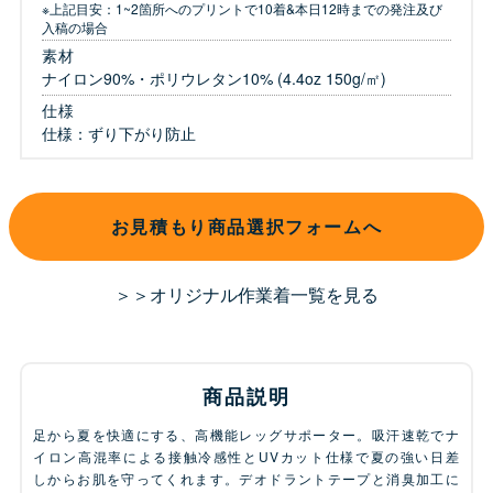
※上記目安：1~2箇所へのプリントで10着&本日12時までの発注及び
入稿の場合
素材
ナイロン90%・ポリウレタン10% (4.4oz 150g/㎡)
仕様
仕様：ずり下がり防止
お見積もり商品選択フォームへ
＞＞オリジナル作業着一覧を見る
商品説明
足から夏を快適にする、高機能レッグサポーター。吸汗速乾でナ
イロン高混率による接触冷感性とUVカット仕様で夏の強い日差
しからお肌を守ってくれます。デオドラントテープと消臭加工に