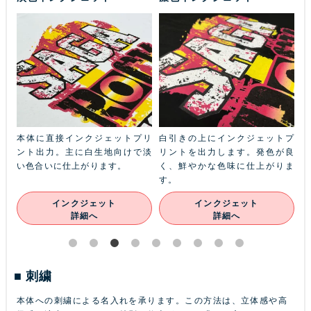
ふち
本体に直接インクジェットプリ
白引きの上にインクジェットプ
金
本体
ント出力。主に白生地向けで淡
リントを出力します。発色が良
ル
ン
い色合いに仕上がります。
く、鮮やかな色味に仕上がりま
あ
す。
インクジェット
インクジェット
詳細へ
詳細へ
刺繍
本体への刺繍による名入れを承ります。この方法は、立体感や高