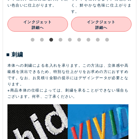
ン
い色合いに仕上がります。
く、鮮やかな色味に仕上がりま
あ
す。
インクジェット
インクジェット
詳細へ
詳細へ
刺繍
本体への刺繍による名入れを承ります。この方法は、立体感や高
級感を演出できるため、特別な仕上がりをお求めの方におすすめ
です。なお、お見積り金額の提示にはデザインデータが必要とな
ります。
※商品本体の仕様によっては、刺繍を承ることができない場合も
ございます。何卒、ご了承ください。