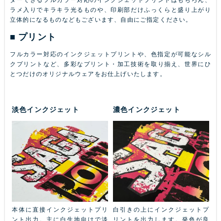
ラメ入りでキラキラ光るものや、印刷部だけふっくらと盛り上がり
立体的になるものなどもございます、自由にご指定ください。
プリント
フルカラー対応のインクジェットプリントや、色指定が可能なシル
クプリントなど、多彩なプリント・加工技術を取り揃え、世界にひ
とつだけのオリジナルウェアをお仕上げいたします。
淡色インクジェット
濃色インクジェット
ふち
本体に直接インクジェットプリ
白引きの上にインクジェットプ
金
本体
ント出力。主に白生地向けで淡
リントを出力します。発色が良
ル