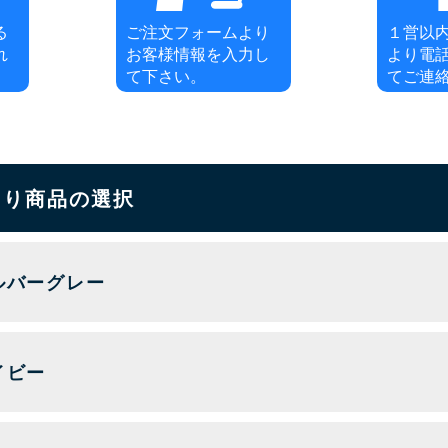
る
ご注文フォームより
１営以
れ
お客様情報を入力し
より電
て下さい。
てご連
もり商品の選択
ルバーグレー
イビー