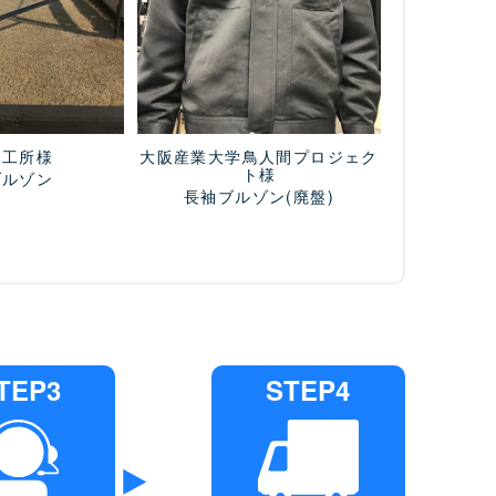
木工所様
大阪産業大学鳥人間プロジェク
ト様
ブルゾン
長袖ブルゾン
(廃盤)
TEP3
STEP4