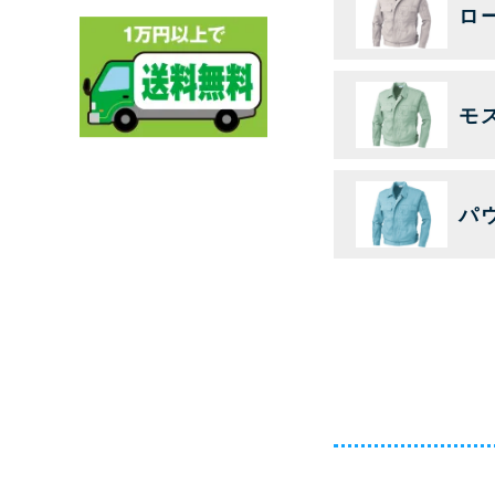
ロ
モ
パ