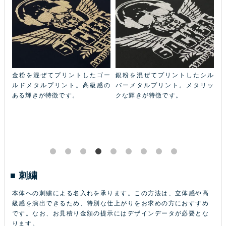
シル
発色の強い、ビビットなネオン
インクにラメ粒子を足した印刷
リッ
カラーのプリントです。特色の
方法。ベースカラーの選択で
蛍光インクでプリントします。
様々な色のラメプリントが可能
です。
蛍光プリント
ラメプリント
詳細へ
詳細へ
刺繍
本体への刺繍による名入れを承ります。この方法は、立体感や高
級感を演出できるため、特別な仕上がりをお求めの方におすすめ
です。なお、お見積り金額の提示にはデザインデータが必要とな
ります。