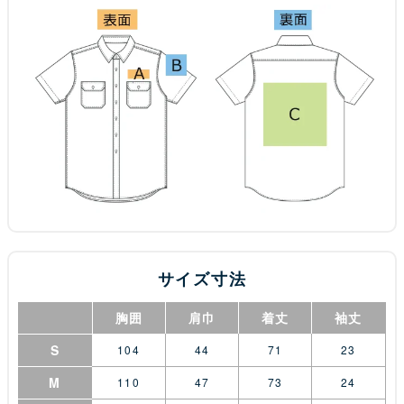
サイズ寸法
胸囲
肩巾
着丈
袖丈
S
104
44
71
23
M
110
47
73
24