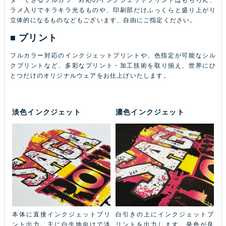
ラメ入りでキラキラ光るものや、印刷部だけふっくらと盛り上がり
立体的になるものなどもございます、自由にご指定ください。
プリント
フルカラー対応のインクジェットプリントや、色指定が可能なシル
クプリントなど、多彩なプリント・加工技術を取り揃え、世界にひ
とつだけのオリジナルウェアをお仕上げいたします。
淡色インクジェット
濃色インクジェット
ふち
本体に直接インクジェットプリ
白引きの上にインクジェットプ
金
本体
ント出力。主に白生地向けで淡
リントを出力します。発色が良
ル