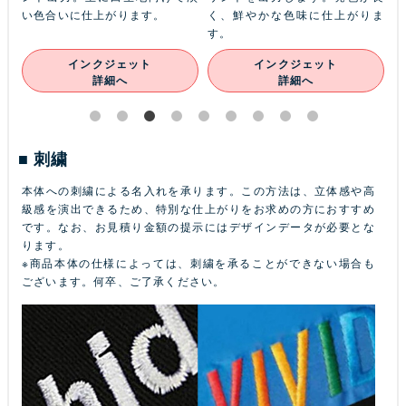
ン
い色合いに仕上がります。
く、鮮やかな色味に仕上がりま
あ
す。
インクジェット
インクジェット
詳細へ
詳細へ
刺繍
本体への刺繍による名入れを承ります。この方法は、立体感や高
級感を演出できるため、特別な仕上がりをお求めの方におすすめ
です。なお、お見積り金額の提示にはデザインデータが必要とな
ります。
※商品本体の仕様によっては、刺繍を承ることができない場合も
ございます。何卒、ご了承ください。