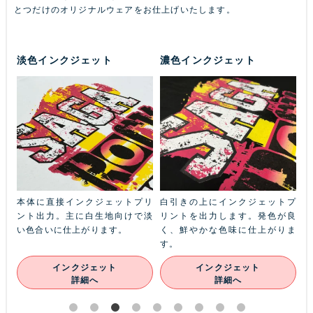
とつだけのオリジナルウェアをお仕上げいたします。
淡色インクジェット
濃色インクジェット
ふち
本体に直接インクジェットプリ
白引きの上にインクジェットプ
金
本体
ント出力。主に白生地向けで淡
リントを出力します。発色が良
ル
ン
い色合いに仕上がります。
く、鮮やかな色味に仕上がりま
あ
す。
インクジェット
インクジェット
詳細へ
詳細へ