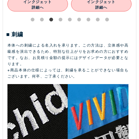
インクジェット
インクジェット
詳細へ
詳細へ
刺繍
本体への刺繍による名入れを承ります。この方法は、立体感や高
級感を演出できるため、特別な仕上がりをお求めの方におすすめ
です。なお、お見積り金額の提示にはデザインデータが必要とな
ります。
※商品本体の仕様によっては、刺繍を承ることができない場合も
ございます。何卒、ご了承ください。