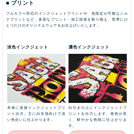
プリント
フルカラー対応のインクジェットプリントや、色指定が可能なシル
クプリントなど、多彩なプリント・加工技術を取り揃え、世界にひ
とつだけのオリジナルウェアをお仕上げいたします。
淡色インクジェット
濃色インクジェット
ふち
本体に直接インクジェットプリ
白引きの上にインクジェットプ
金
本体
ント出力。主に白生地向けで淡
リントを出力します。発色が良
ル
ン
い色合いに仕上がります。
く、鮮やかな色味に仕上がりま
あ
す。