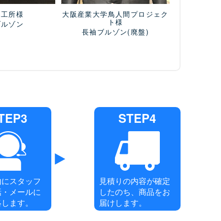
木工所様
大阪産業大学鳥人間プロジェク
ト様
ブルゾン
長袖ブルゾン
(廃盤)
TEP3
STEP4
内にスタッフ
見積りの内容が確定
話・メールに
したのち、商品をお
絡します。
届けします。