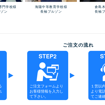
専門学校様
海陽中等教育学校様
倉島
ルゾン
長袖ブルゾン
長袖
ご注文の流れ
STEP2
S
る
ご注文フォームより
１営以
れ
お客様情報を入力し
より電
て下さい。
てご連