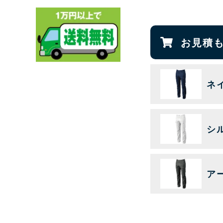
お見積
ネ
シ
ア