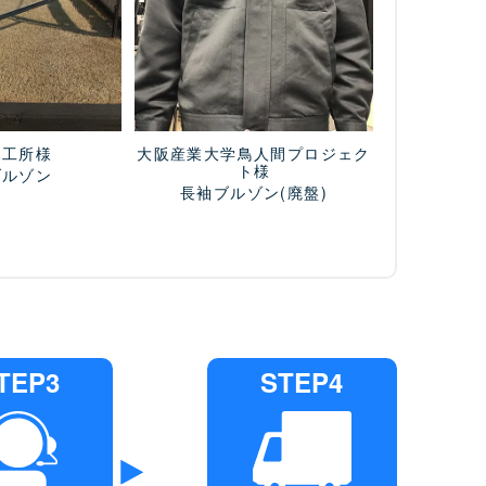
木工所様
大阪産業大学鳥人間プロジェク
ト様
ブルゾン
長袖ブルゾン
(廃盤)
TEP3
STEP4