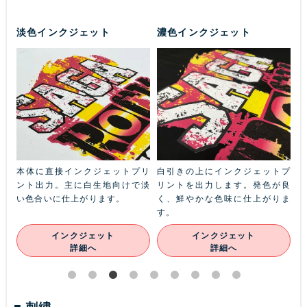
淡色インクジェット
濃色インクジェット
ふち
本体に直接インクジェットプリ
白引きの上にインクジェットプ
金
本体
ント出力。主に白生地向けで淡
リントを出力します。発色が良
ル
ン
い色合いに仕上がります。
く、鮮やかな色味に仕上がりま
あ
す。
インクジェット
インクジェット
詳細へ
詳細へ
刺繍