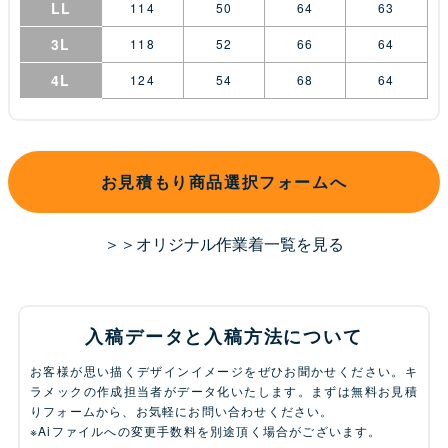
LL
114
50
64
63
3L
118
52
66
64
4L
124
54
68
64
お見積もり商品選択フォームへ
＞＞オリジナル作業着一覧を見る
入稿データと入稿方法について
お客様が思い描くデザインイメージをぜひお聞かせください。キ
ラメックの作成担当者がデータ化いたします。まずは無料お見積
りフォームから、お気軽にお問い合わせください。
※Aiファイルへの変更手数料を別途頂く場合がございます。