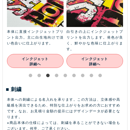
ふち
本体に直接インクジェットプリ
白引きの上にインクジェットプ
金
本体
ント出力。主に白生地向けで淡
リントを出力します。発色が良
ル
ン
い色合いに仕上がります。
く、鮮やかな色味に仕上がりま
あ
す。
インクジェット
インクジェット
詳細へ
詳細へ
刺繍
本体への刺繍による名入れを承ります。この方法は、立体感や高
級感を演出できるため、特別な仕上がりをお求めの方におすすめ
です。なお、お見積り金額の提示にはデザインデータが必要とな
ります。
※商品本体の仕様によっては、刺繍を承ることができない場合も
ございます。何卒、ご了承ください。