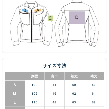
サイズ寸法
胸囲
肩巾
着丈
袖丈
S
102
44
60
60
M
106
46
62
61
L
110
48
63
62