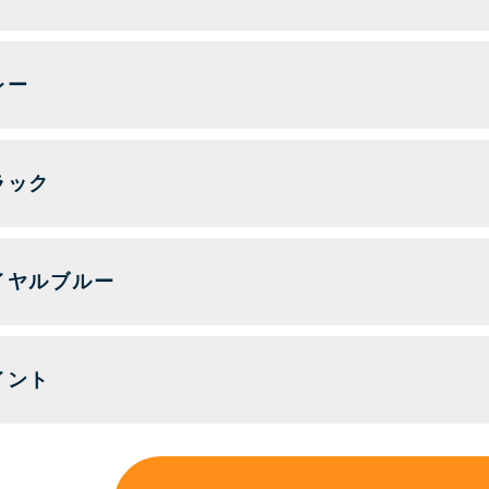
レー
ラック
イヤルブルー
イント