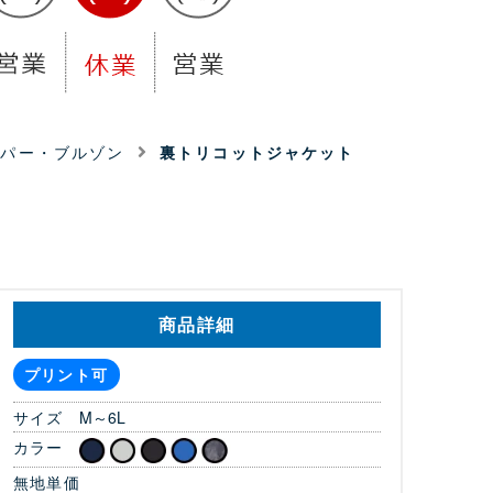
ンパー・ブルゾン
裏トリコットジャケット
商品詳細
プリント可
サイズ
M～6L
カラー
無地単価