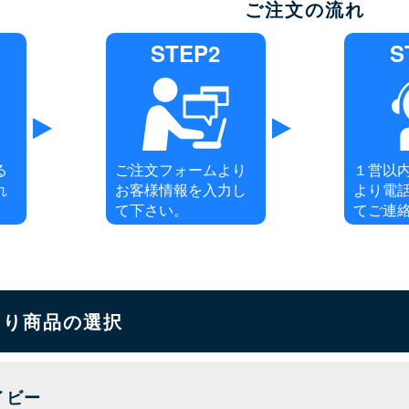
ご注文の流れ
STEP2
S
る
ご注文フォームより
１営以
れ
お客様情報を入力し
より電
て下さい。
てご連
もり商品の選択
イビー