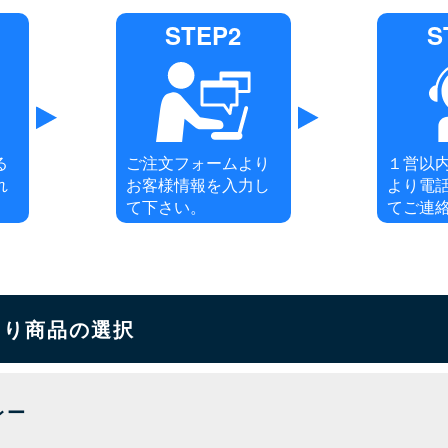
STEP2
S
る
ご注文フォームより
１営以
れ
お客様情報を入力し
より電
て下さい。
てご連
もり商品の選択
レー