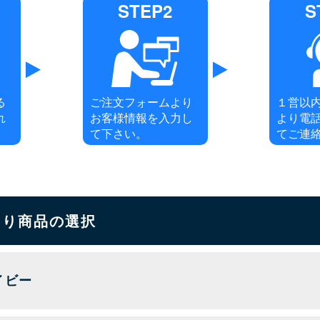
STEP2
S
る
ご注文フォームより
１営以
れ
お客様情報を入力し
より電
て下さい。
てご連
もり商品の選択
イビー