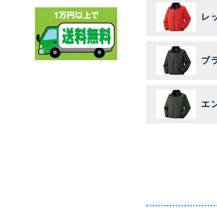
レ
ブ
エ