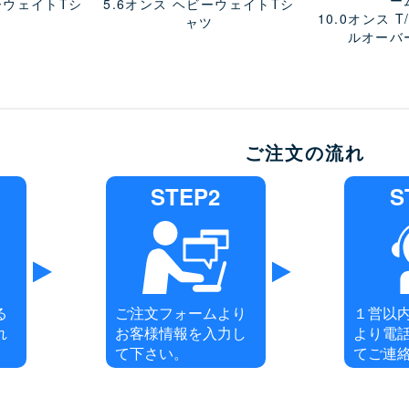
ーウェイトTシ
5.6オンス ヘビーウェイトTシ
10.0オンス 
ツ
ャツ
ルオーバ
ご注文の流れ
STEP2
S
る
ご注文フォームより
１営以
れ
お客様情報を入力し
より電
て下さい。
てご連