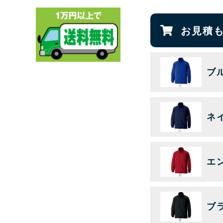
お見積
ブル
ネ
エン
ブ