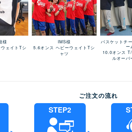
校様
IMS様
バスケットチ
ー
ーウェイトTシ
5.6オンス ヘビーウェイトTシ
10.0オンス 
ツ
ャツ
ルオーバ
ご注文の流れ
STEP2
S