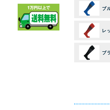
ブ
レ
ブ