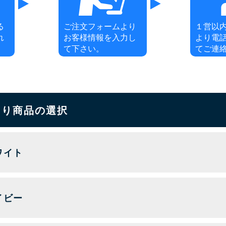
る
ご注文フォームより
１営以
れ
お客様情報を入力し
より電
て下さい。
てご連
もり商品の選択
ワイト
イビー