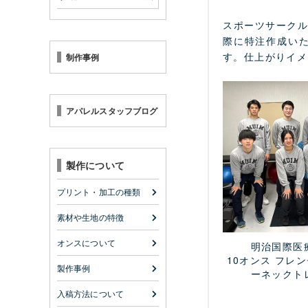
スポーツサーク
際に特注作成い
す。仕上がりイメ
制作事例
アパレルスタッフブログ
製作について
プリント・加工の種類
素材や生地の特徴
オンスについて
明治国際医
10オンス フレ
製作事例
ーネックト
入稿方法について