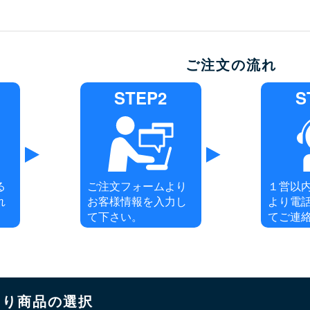
ご注文の流れ
STEP2
S
る
ご注文フォームより
１営以
れ
お客様情報を入力し
より電
て下さい。
てご連
もり商品の選択