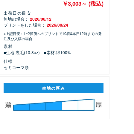
￥3,003～ (税込)
出荷日の目安
無地の場合：
2026/08/12
プリントをした場合：
2026/08/24
※上記目安：1~2箇所へのプリントで10着&本日12時までの発
注及び入稿の場合
素材
■生地:裏毛(10.3oz) ■素材:綿100%
仕様
セミコーマ糸
生地の厚み