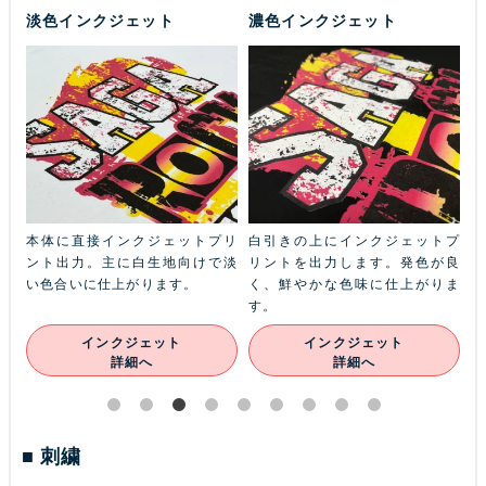
淡色インクジェット
濃色インクジェット
ふち
本体に直接インクジェットプリ
白引きの上にインクジェットプ
金
本体
ント出力。主に白生地向けで淡
リントを出力します。発色が良
ル
ン
い色合いに仕上がります。
く、鮮やかな色味に仕上がりま
あ
す。
インクジェット
インクジェット
詳細へ
詳細へ
刺繍