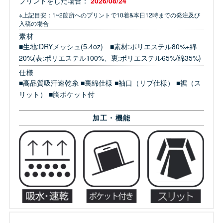
プリントをした場合：
2026/08/24
※上記目安：1~2箇所へのプリントで10着&本日12時までの発注及び
入稿の場合
素材
■生地:DRYメッシュ(5.4oz) ■素材:ポリエステル80%+綿
20%(表:ポリエステル100%、裏:ポリエステル65%/綿35%)
仕様
■高品質吸汗速乾糸 ■裏綿仕様 ■袖口（リブ仕様） ■裾（ス
リット） ■胸ポケット付
加工・機能