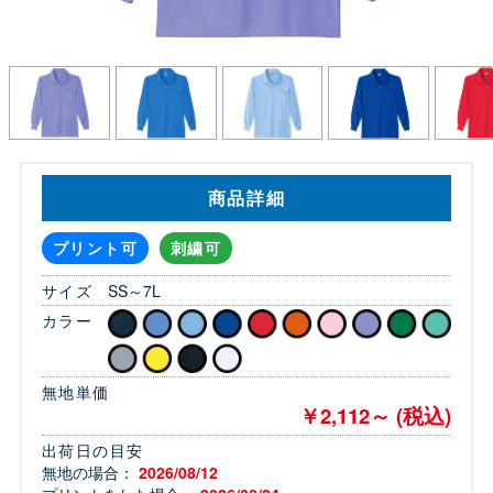
商品詳細
プリント可
刺繍可
サイズ
SS～7L
カラー
無地単価
￥2,112～ (税込)
出荷日の目安
無地の場合：
2026/08/12