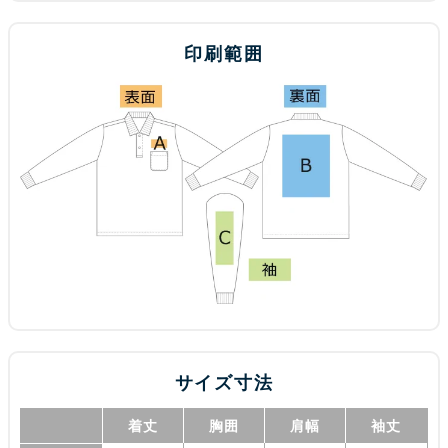
印刷範囲
サイズ寸法
着丈
胸囲
肩幅
袖丈