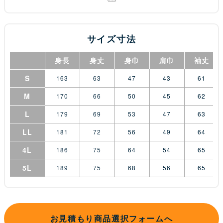
サイズ寸法
身長
身丈
身巾
肩巾
袖丈
S
163
63
47
43
61
M
170
66
50
45
62
L
179
69
53
47
63
LL
181
72
56
49
64
4L
186
75
64
54
65
5L
189
75
68
56
65
お見積もり商品選択フォームへ