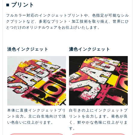
プリント
フルカラー対応のインクジェットプリントや、色指定が可能なシル
クプリントなど、多彩なプリント・加工技術を取り揃え、世界にひ
とつだけのオリジナルウェアをお仕上げいたします。
淡色インクジェット
濃色インクジェット
ふち
本体に直接インクジェットプリ
白引きの上にインクジェットプ
金
本体
ント出力。主に白生地向けで淡
リントを出力します。発色が良
ル
ン
い色合いに仕上がります。
く、鮮やかな色味に仕上がりま
あ
す。