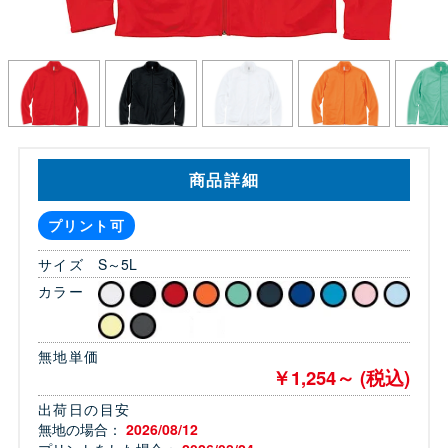
商品詳細
プリント可
サイズ
S～5L
カラー
無地単価
￥1,254～ (税込)
出荷日の目安
無地の場合：
2026/08/12