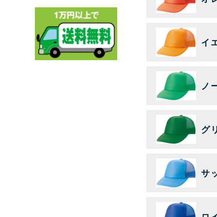
イ
ノ
グ
サ
ロ