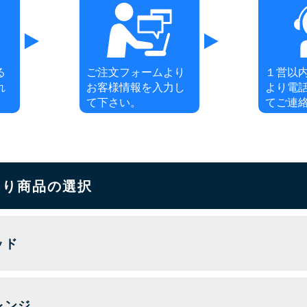
る
ご注文フォームより
１営以
れ
お客様情報を入力し
より電
て下さい。
てご連
もり商品の選択
ッド
レンジ