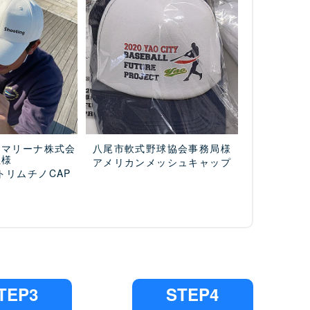
ドマリーナ株式会
八尾市軟式野球協会事務局様
社様
アメリカンメッシュキャップ
トリムチノCAP
TEP3
STEP4