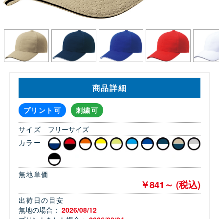
商品詳細
プリント可
刺繍可
サイズ
フリーサイズ
カラー
無地単価
￥841～ (税込)
出荷日の目安
無地の場合：
2026/08/12