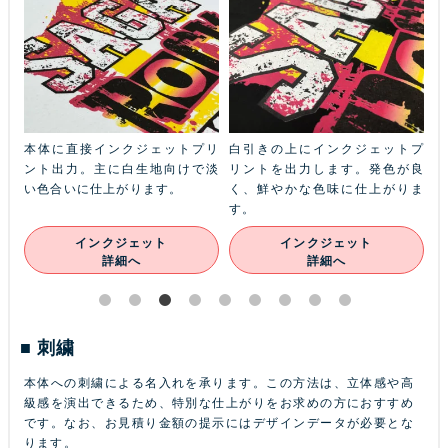
ふち
本体に直接インクジェットプリ
白引きの上にインクジェットプ
金
本体
ント出力。主に白生地向けで淡
リントを出力します。発色が良
ル
ン
い色合いに仕上がります。
く、鮮やかな色味に仕上がりま
あ
す。
インクジェット
インクジェット
詳細へ
詳細へ
刺繍
本体への刺繍による名入れを承ります。この方法は、立体感や高
級感を演出できるため、特別な仕上がりをお求めの方におすすめ
です。なお、お見積り金額の提示にはデザインデータが必要とな
ります。