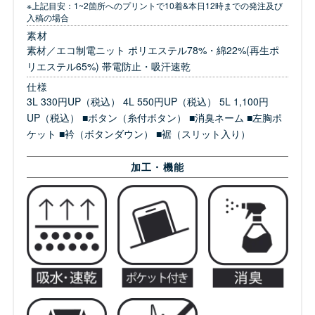
※上記目安：1~2箇所へのプリントで10着&本日12時までの発注及び
入稿の場合
素材
素材／エコ制電ニット ポリエステル78%・綿22%(再生ポ
リエステル65%) 帯電防止・吸汗速乾
仕様
3L 330円UP（税込） 4L 550円UP（税込） 5L 1,100円
UP（税込） ■ボタン（糸付ボタン） ■消臭ネーム ■左胸ポ
ケット ■衿（ボタンダウン） ■裾（スリット入り）
加工・機能