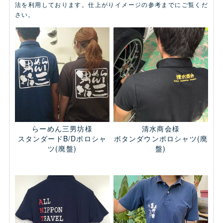
法を利用しております。仕上がりイメージの参考までにご覧くだ
さい。
らーめん三男坊様
清水商会様
スタンダードB/Dポロシャ
ボタンダウンポロシャツ
(廃
ツ
(廃盤)
盤)