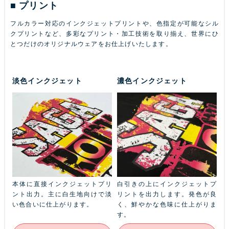
プリント
フルカラー対応のインクジェットプリントや、色指定が可能なシル
クプリントなど、多彩なプリント・加工技術を取り揃え、世界にひ
とつだけのオリジナルウェアをお仕上げいたします。
淡色インクジェット
濃色インクジェット
ふち
本体に直接インクジェットプリ
白引きの上にインクジェットプ
金
本体
ント出力。主に白生地向けで淡
リントを出力します。発色が良
ル
ン
い色合いに仕上がります。
く、鮮やかな色味に仕上がりま
あ
す。