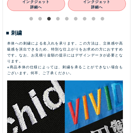
インクジェット
インクジェット
詳細へ
詳細へ
刺繍
本体への刺繍による名入れを承ります。この方法は、立体感や高
級感を演出できるため、特別な仕上がりをお求めの方におすすめ
です。なお、お見積り金額の提示にはデザインデータが必要とな
ります。
※商品本体の仕様によっては、刺繍を承ることができない場合も
ございます。何卒、ご了承ください。