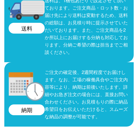
送料は、1梱包あたりで設定させて頂い
ております。ご注文商品・ロット数・お
届け先により送料は変動するため、送料
の総額は、お見積り時に提示させていた
送料
だいております。また、ご注文商品を2
か所以上にお届けする分納も対応してお
ります。分納ご希望の際は担当までご相
談ください。
ご注文の確定後、2週間程度でお届けし
ます。なお、工場の稼働具合やご注文内
容等により、納期は前後いたします。詳
細やお急ぎ注文の場合には、直接お問い
合わせください。お見積もりの際に納品
希望日をお伝えいただけると、スムーズ
納期
な納品の調整が可能です。