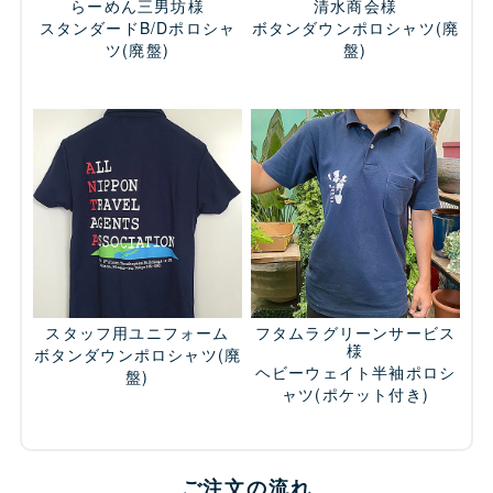
らーめん三男坊様
清水商会様
スタンダードB/Dポロシャ
ボタンダウンポロシャツ
(廃
ツ
(廃盤)
盤)
スタッフ用ユニフォーム
フタムラグリーンサービス
様
ボタンダウンポロシャツ
(廃
ヘビーウェイト半袖ポロシ
盤)
ャツ(ポケット付き)
ご注文の流れ