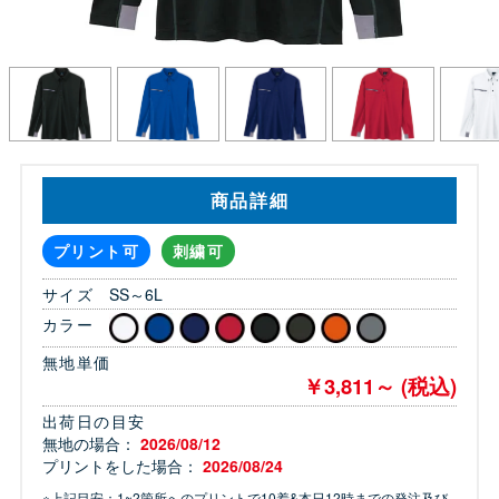
商品詳細
プリント可
刺繍可
サイズ
SS～6L
カラー
無地単価
￥3,811～ (税込)
出荷日の目安
無地の場合：
2026/08/12
プリントをした場合：
2026/08/24
※上記目安：1~2箇所へのプリントで10着&本日12時までの発注及び