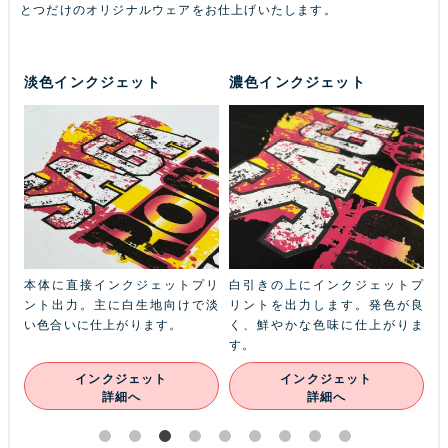
とつだけのオリジナルウェアをお仕上げいたします。
淡色インクジェット
濃色インクジェット
ふち
本体に直接インクジェットプリ
白引きの上にインクジェットプ
金
本体
ント出力。主に白生地向けで淡
リントを出力します。発色が良
ル
ン
い色合いに仕上がります。
く、鮮やかな色味に仕上がりま
あ
す。
インクジェット
インクジェット
詳細へ
詳細へ