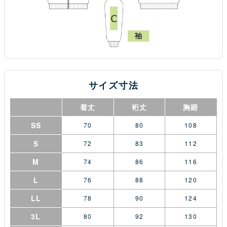
サイズ寸法
着丈
裄丈
胸廻
SS
70
80
108
S
72
83
112
M
74
86
116
L
76
88
120
LL
78
90
124
3L
80
92
130