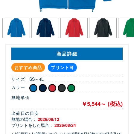
商品詳細
おすすめ商品
プリント可
サイズ
SS～4L
カラー
無地単価
￥5,544～ (税込)
出荷日の目安
無地の場合：
2026/08/12
プリントをした場合：
2026/08/24
※上記目安：1~2箇所へのプリントで10着&本日12時までの発注及び