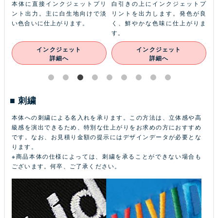
ふち
本体に直接インクジェットプリ
白引きの上にインクジェットプ
金
本体
ント出力。主に白生地向けで淡
リントを出力します。発色が良
ル
ン
い色合いに仕上がります。
く、鮮やかな色味に仕上がりま
あ
す。
インクジェット
インクジェット
詳細へ
詳細へ
刺繍
本体への刺繍による名入れを承ります。この方法は、立体感や高
級感を演出できるため、特別な仕上がりをお求めの方におすすめ
です。なお、お見積り金額の提示にはデザインデータが必要とな
ります。
※商品本体の仕様によっては、刺繍を承ることができない場合も
ございます。何卒、ご了承ください。