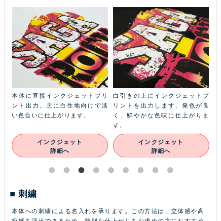
ふち
本体に直接インクジェットプリ
白引きの上にインクジェットプ
金
本体
ント出力。主に白生地向けで淡
リントを出力します。発色が良
ル
ン
い色合いに仕上がります。
く、鮮やかな色味に仕上がりま
あ
す。
インクジェット
インクジェット
詳細へ
詳細へ
刺繍
本体への刺繍による名入れを承ります。この方法は、立体感や高
級感を演出できるため、特別な仕上がりをお求めの方におすすめ