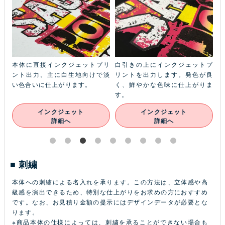
ふち
本体に直接インクジェットプリ
白引きの上にインクジェットプ
金
本体
ント出力。主に白生地向けで淡
リントを出力します。発色が良
ル
ン
い色合いに仕上がります。
く、鮮やかな色味に仕上がりま
あ
す。
インクジェット
インクジェット
詳細へ
詳細へ
刺繍
本体への刺繍による名入れを承ります。この方法は、立体感や高
級感を演出できるため、特別な仕上がりをお求めの方におすすめ
です。なお、お見積り金額の提示にはデザインデータが必要とな
ります。
※商品本体の仕様によっては、刺繍を承ることができない場合も