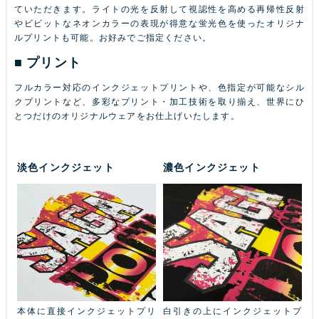
ていただきます。ライトの光を反射して視認性を高める再帰性反射
やビビットなネオンカラーの表現が得意な蛍光色を使ったオリジナ
ルプリントも可能。お好みでご指定ください。
プリント
フルカラー対応のインクジェットプリントや、色指定が可能なシル
クプリントなど、多彩なプリント・加工技術を取り揃え、世界にひ
とつだけのオリジナルウェアをお仕上げいたします。
淡色インクジェット
濃色インクジェット
ふち
本体に直接インクジェットプリ
白引きの上にインクジェットプ
金