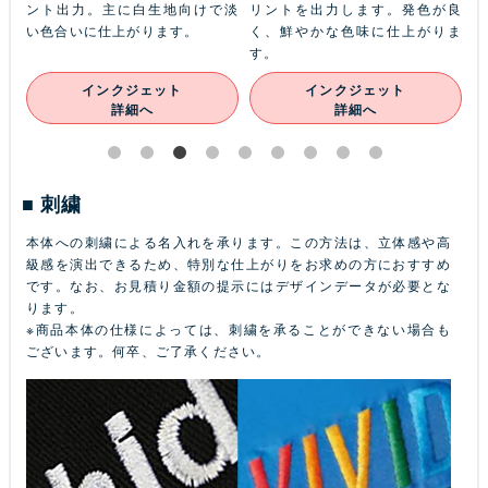
本体
ント出力。主に白生地向けで淡
リントを出力します。発色が良
ル
ン
い色合いに仕上がります。
く、鮮やかな色味に仕上がりま
あ
す。
インクジェット
インクジェット
詳細へ
詳細へ
刺繍
本体への刺繍による名入れを承ります。この方法は、立体感や高
級感を演出できるため、特別な仕上がりをお求めの方におすすめ
です。なお、お見積り金額の提示にはデザインデータが必要とな
ります。
※商品本体の仕様によっては、刺繍を承ることができない場合も
ございます。何卒、ご了承ください。