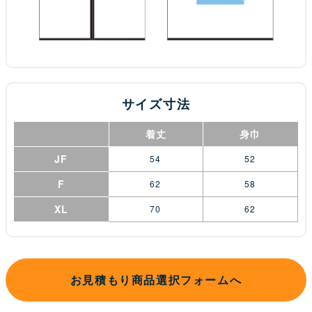
サイズ寸法
着丈
身巾
JF
54
52
F
62
58
XL
70
62
お見積もり商品選択フォームへ