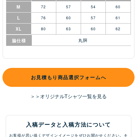
M
72
57
54
60
L
76
60
57
61
XL
80
63
60
62
丸胴
脇仕様
お見積もり商品選択フォームへ
＞＞オリジナルTシャツ一覧を見る
入稿データと入稿方法について
お客様が思い描くデザインイメージをぜひお聞かせください。キ