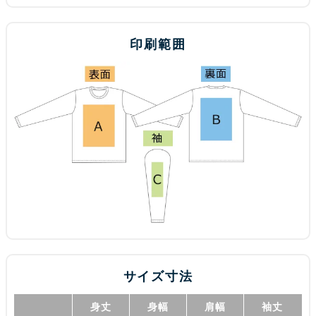
印刷範囲
サイズ寸法
身丈
身幅
肩幅
袖丈