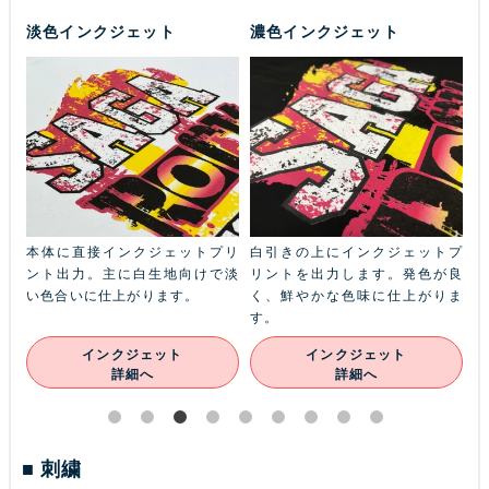
淡色インクジェット
濃色インクジェット
ふち
本体に直接インクジェットプリ
白引きの上にインクジェットプ
金
本体
ント出力。主に白生地向けで淡
リントを出力します。発色が良
ル
ン
い色合いに仕上がります。
く、鮮やかな色味に仕上がりま
あ
す。
インクジェット
インクジェット
詳細へ
詳細へ
刺繍