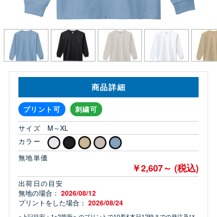
商品詳細
プリント可
刺繍可
サイズ
M～XL
カラー
無地単価
￥2,607～ (税込)
出荷日の目安
無地の場合：
2026/08/12
プリントをした場合：
2026/08/24
※上記目安：1~2箇所へのプリントで10着&本日12時までの発注及び