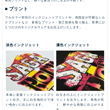
プリント
フルカラー対応のインクジェットプリントや、色指定が可能なシル
クプリントなど、多彩なプリント・加工技術を取り揃え、世界にひ
とつだけのオリジナルウェアをお仕上げいたします。
淡色インクジェット
濃色インクジェット
ふち
本体に直接インクジェットプリ
白引きの上にインクジェットプ
金
本体
ント出力。主に白生地向けで淡
リントを出力します。発色が良
ル
ン
い色合いに仕上がります。
く、鮮やかな色味に仕上がりま
あ
す。