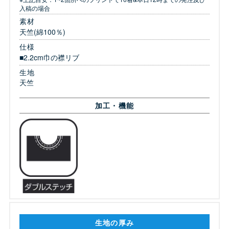
入稿の場合
素材
天竺(綿100％)
仕様
■2.2cm巾の襟リブ
生地
天竺
加工・機能
生地の厚み