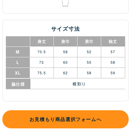
サイズ寸法
身丈
身巾
肩巾
袖丈
M
70.5
58
52
57
L
73
60
55
58
XL
75.5
62
58
59
横割り
脇仕様
お見積もり商品選択フォームへ